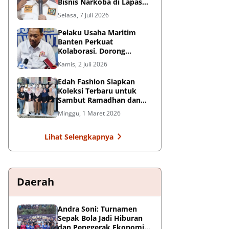
Bisnis Narkoba di Lapas
Kelas I Tangerang: Harus
Selasa, 7 Juli 2026
Ditindak Tegas
Pelaku Usaha Maritim
Banten Perkuat
Kolaborasi, Dorong
Kemajuan Sektor
Kamis, 2 Juli 2026
Pelabuhan
Edah Fashion Siapkan
Koleksi Terbaru untuk
Sambut Ramadhan dan
Lebaran di Pasar Ceplak
Minggu, 1 Maret 2026
Lihat Selengkapnya
Daerah
Andra Soni: Turnamen
Sepak Bola Jadi Hiburan
dan Penggerak Ekonomi