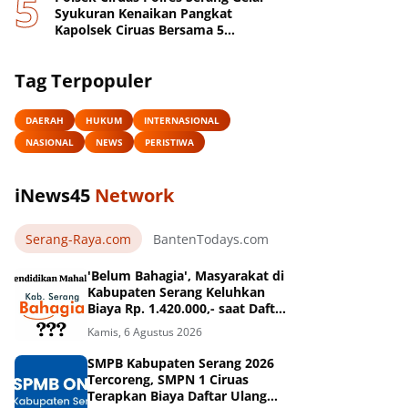
Syukuran Kenaikan Pangkat
Kapolsek Ciruas Bersama 5
Anggotanya
Tag Terpopuler
DAERAH
HUKUM
INTERNASIONAL
NASIONAL
NEWS
PERISTIWA
iNews45
Network
Serang-Raya.com
BantenTodays.com
JagatBanten.com
'Belum Bahagia', Masyarakat di
Kabupaten Serang Keluhkan
Biaya Rp. 1.420.000,- saat Daftar
Ulang di SMPN 1 Ciruas
Kamis, 6 Agustus 2026
SMPB Kabupaten Serang 2026
Tercoreng, SMPN 1 Ciruas
Terapkan Biaya Daftar Ulang