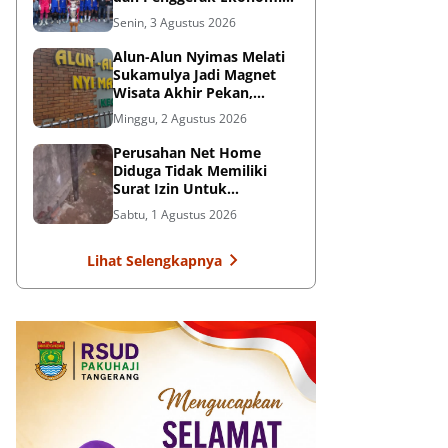
Rakyat
Senin, 3 Agustus 2026
Alun-Alun Nyimas Melati
Sukamulya Jadi Magnet
Wisata Akhir Pekan,
UMKM Ikut Terdongkrak
Minggu, 2 Agustus 2026
Perusahan Net Home
Diduga Tidak Memiliki
Surat Izin Untuk
Pemasangan Tiang
Sabtu, 1 Agustus 2026
Internet, Dikeluhkan
Warga
Lihat Selengkapnya