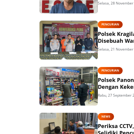
Selasa, 28 November
PENCURIAN
Polsek Kragi
Disebuah Wa
Selasa, 21 November
PENCURIAN
Polsek Panon
Dengan Keke
Rabu, 27 September 
NEWS
Periksa CCTV
Selidiki Pen