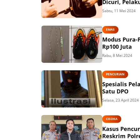
Dicuri, Pela
Sabtu, 11 Mei 2024
EMAS
Modus Pura-P
Rp100 Juta
Rabu, 8 Mei 2024
PENCURIAN
Spesialis Pe
Satu DPO
Selasa, 23 April 2024
CISOKA
Kasus Pencur
Reskrim Polr