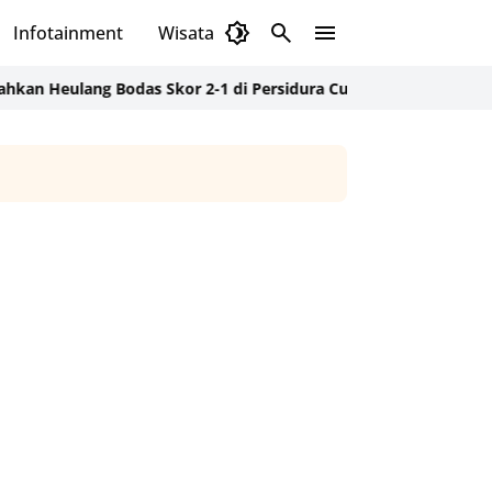
Infotainment
Wisata
Daerah
Budaya
lang Bodas Skor 2-1 di Persidura Cup 2026
Marooned Actor Socie