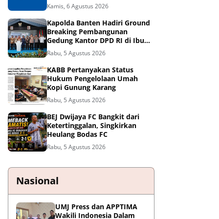
Sebesar Rp. 1.420.000,?
Kamis, 6 Agustus 2026
Kapolda Banten Hadiri Ground
Breaking Pembangunan
Gedung Kantor DPD RI di Ibu
Kota Provinsi Banten
Rabu, 5 Agustus 2026
KABB Pertanyakan Status
Hukum Pengelolaan Umah
Kopi Gunung Karang
Rabu, 5 Agustus 2026
BEJ Dwijaya FC Bangkit dari
Ketertinggalan, Singkirkan
Heulang Bodas FC
Rabu, 5 Agustus 2026
Nasional
UMJ Press dan APPTIMA
Wakili Indonesia Dalam