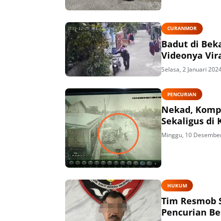
CURANMOR
Badut di Bek
Videonya Vir
Selasa, 2 Januari 202
PENCURIAN
Nekad, Kompl
Sekaligus di
Minggu, 10 Desembe
HUKUM
Tim Resmob S
Pencurian Be