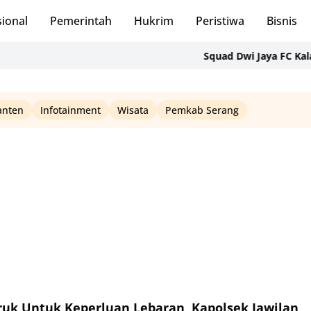
ional
Pemerintah
Hukrim
Peristiwa
Bisnis
Squad Dwi Jaya FC Kalahkan Heu
anten
Infotainment
Wisata
Pemkab Serang
ruk Untuk Keperluan Lebaran, Kapolsek Jawilan