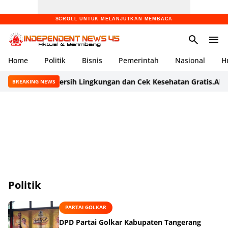
SCROLL UNTUK MELANJUTKAN MEMBACA
Home
Politik
Bisnis
Pemerintah
Nasional
H
 Aksi Bersih Lingkungan dan Cek Kesehatan Gratis.
Aksi Cepat T
BREAKING NEWS
Politik
PARTAI GOLKAR
DPD Partai Golkar Kabupaten Tangerang