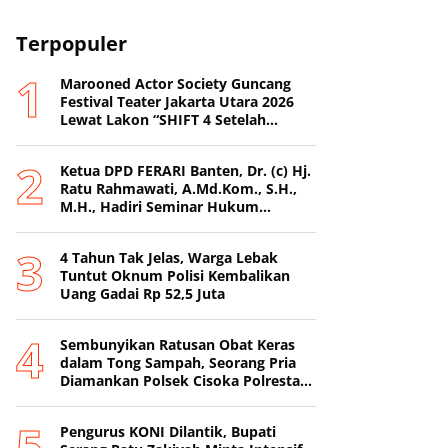
Terpopuler
Marooned Actor Society Guncang
Festival Teater Jakarta Utara 2026
Lewat Lakon “SHIFT 4 Setelah
Metamorfosis Kafkha.
Ketua DPD FERARI Banten, Dr. (c) Hj.
Ratu Rahmawati, A.Md.Kom., S.H.,
M.H., Hadiri Seminar Hukum
Nasional di Surabaya
4 Tahun Tak Jelas, Warga Lebak
Tuntut Oknum Polisi Kembalikan
Uang Gadai Rp 52,5 Juta
Sembunyikan Ratusan Obat Keras
dalam Tong Sampah, Seorang Pria
Diamankan Polsek Cisoka Polresta
Tangerang
Pengurus KONI Dilantik, Bupati