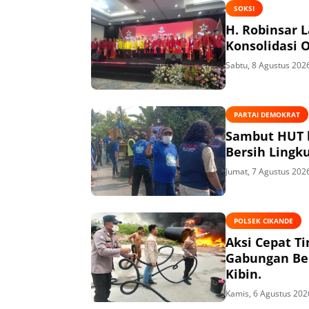
SOKSI
H. Robinsar 
Konsolidasi 
Sabtu, 8 Agustus 202
PARTAI DEMOKRAT
Sambut HUT k
Bersih Lingk
Jumat, 7 Agustus 202
POLSEK CIKANDE
Aksi Cepat T
Gabungan Ber
Kibin.
Kamis, 6 Agustus 202