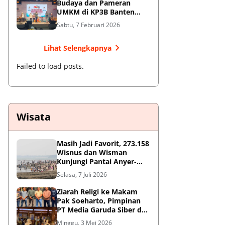
Budaya dan Pameran
UMKM di KP3B Banten
Sedot Antusiasme Warga
Sabtu, 7 Februari 2026
Lihat Selengkapnya
Failed to load posts.
Wisata
Masih Jadi Favorit, 273.158
Wisnus dan Wisman
Kunjungi Pantai Anyer-
Cinangka Selama Libur
Selasa, 7 Juli 2026
Sekolah
Ziarah Religi ke Makam
Pak Soeharto, Pimpinan
PT Media Garuda Siber dan
Redaksi Hormati Jasa Sang
Minggu, 3 Mei 2026