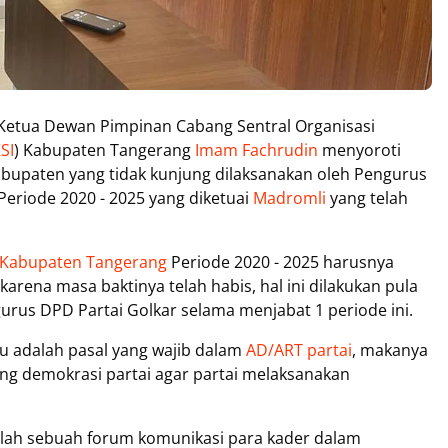
Ketua Dewan Pimpinan Cabang Sentral Organisasi
SI
) Kabupaten Tangerang
Imam Fachrudin
menyoroti
bupaten yang tidak kunjung dilaksanakan oleh Pengurus
eriode 2020 - 2025 yang diketuai
Madromli
yang telah
 Kabupaten Tangerang
Periode 2020 - 2025 harusnya
arena masa baktinya telah habis, hal ini dilakukan pula
us DPD Partai Golkar selama menjabat 1 periode ini.
u adalah pasal yang wajib dalam
AD/ART partai
, makanya
ng demokrasi partai agar partai melaksanakan
ah sebuah forum komunikasi para kader dalam