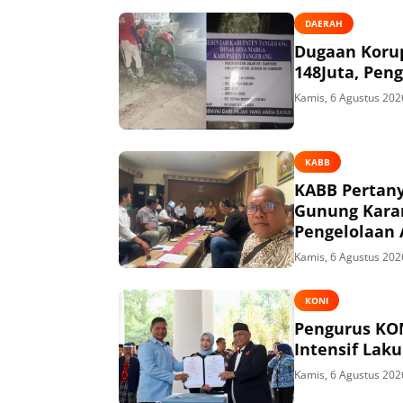
DAERAH
Dugaan Korup
148Juta, Peng
Kamis, 6 Agustus 202
KABB
KABB Pertany
Gunung Kara
Pengelolaan 
Kamis, 6 Agustus 202
KONI
Pengurus KON
Intensif Lak
Kamis, 6 Agustus 202