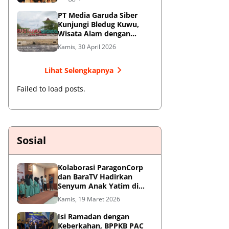
Jendral Besar
PT Media Garuda Siber
Kunjungi Bledug Kuwu,
Wisata Alam dengan
Segudang Keunikan dan
Kamis, 30 April 2026
Potensi UMKM
Lihat Selengkapnya
Failed to load posts.
Sosial
Kolaborasi ParagonCorp
dan BaraTV Hadirkan
Senyum Anak Yatim di
Hotel Le Semar Tangerang
Kamis, 19 Maret 2026
Isi Ramadan dengan
Keberkahan, BPPKB PAC