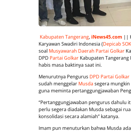
Kabupaten Tangerang
,
iNews45.com
|| 
Karyawan Swadiri Indonesia (
Depicab SOK
soal
Musyawarah Daerah Partai Golkar
Ka
DPD
Partai Golkar
Kabupaten Tangerang P
habis masa baktinya saat ini.
Menurutnya Pengurus
DPD Partai Golkar
sudah menggelar
Musda
segera mungkin k
guna meminta pertanggungjawaban Pengur
“Pertanggungjawaban pengurus dahulu it
perlu segera diadakan Musda sebagai rua
konsolidasi secara alamiah” katanya.
Imam pun menuturkan bahwa Musda adal