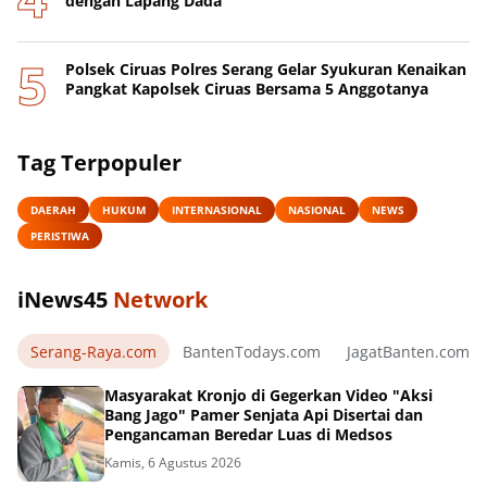
dengan Lapang Dada
Polsek Ciruas Polres Serang Gelar Syukuran Kenaikan
Pangkat Kapolsek Ciruas Bersama 5 Anggotanya
Tag Terpopuler
DAERAH
HUKUM
INTERNASIONAL
NASIONAL
NEWS
PERISTIWA
iNews45
Network
Serang-Raya.com
BantenTodays.com
JagatBanten.com
Masyarakat Kronjo di Gegerkan Video "Aksi
Bang Jago" Pamer Senjata Api Disertai dan
Pengancaman Beredar Luas di Medsos
Kamis, 6 Agustus 2026