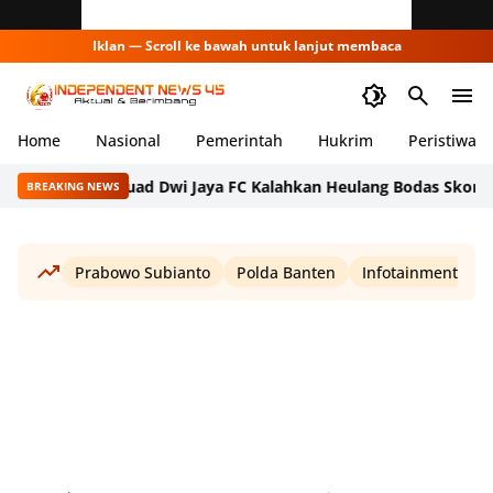
Iklan — Scroll ke bawah untuk lanjut membaca
Home
Nasional
Pemerintah
Hukrim
Peristiwa
Squad Dwi Jaya FC Kalahkan Heulang Bodas Skor 2-1 di Persi
BREAKING NEWS
Prabowo Subianto
Polda Banten
Infotainment
W