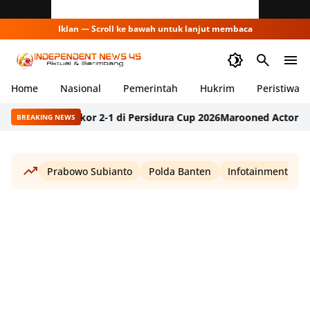
Iklan — Scroll ke bawah untuk lanjut membaca
Home
Nasional
Pemerintah
Hukrim
Peristiwa
Bodas Skor 2-1 di Persidura Cup 2026
Marooned Actor Society Gun
BREAKING NEWS
Prabowo Subianto
Polda Banten
Infotainment
W