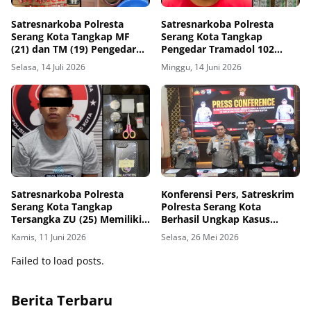
Satresnarkoba Polresta
Satresnarkoba Polresta
Serang Kota Tangkap MF
Serang Kota Tangkap
(21) dan TM (19) Pengedar
Pengedar Tramadol 102
Tembakau Sintetis di
Butir dan Hexymer 281 Butir
Selasa, 14 Juli 2026
Minggu, 14 Juni 2026
Cigelam Ciruas
Satresnarkoba Polresta
Konferensi Pers, Satreskrim
Serang Kota Tangkap
Polresta Serang Kota
Tersangka ZU (25) Memiliki
Berhasil Ungkap Kasus
1,86 Gram Sabu di Lopang
Pembunuhan Berencana di
Kamis, 11 Juni 2026
Selasa, 26 Mei 2026
Kota Serang
Gelam Cipocok
Failed to load posts.
Berita Terbaru