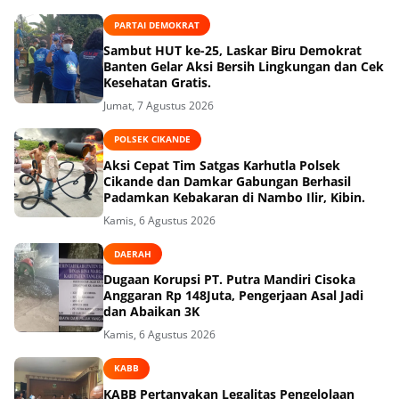
PARTAI DEMOKRAT
Sambut HUT ke-25, Laskar Biru Demokrat
Banten Gelar Aksi Bersih Lingkungan dan Cek
Kesehatan Gratis.
Jumat, 7 Agustus 2026
POLSEK CIKANDE
Aksi Cepat Tim Satgas Karhutla Polsek
Cikande dan Damkar Gabungan Berhasil
Padamkan Kebakaran di Nambo Ilir, Kibin.
Kamis, 6 Agustus 2026
DAERAH
Dugaan Korupsi PT. Putra Mandiri Cisoka
Anggaran Rp 148Juta, Pengerjaan Asal Jadi
dan Abaikan 3K
Kamis, 6 Agustus 2026
KABB
KABB Pertanyakan Legalitas Pengelolaan