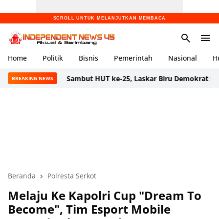
SCROLL UNTUK MELANJUTKAN MEMBACA
Home
Politik
Bisnis
Pemerintah
Nasional
H
Sambut HUT ke-25, Laskar Biru Demokrat Banten Gelar Ak
BREAKING NEWS
Beranda
Polresta Serkot
Melaju Ke Kapolri Cup "Dream To
Become", Tim Esport Mobile