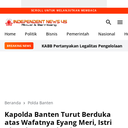
SCROLL UNTUK MELANJUTKAN MEMBACA
Home
Politik
Bisnis
Pemerintah
Nasional
H
KABB Pertanyakan Legalitas Pengelolaan Umah Kopi 
BREAKING NEWS
Beranda
Polda Banten
Kapolda Banten Turut Berduka
atas Wafatnya Eyang Meri, Istri