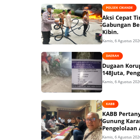
POLSEK CIKANDE
Aksi Cepat T
Gabungan Ber
Kibin.
Kamis, 6 Agustus 202
DAERAH
Dugaan Korup
148Juta, Peng
Kamis, 6 Agustus 202
KABB
KABB Pertany
Gunung Kara
Pengelolaan 
Kamis, 6 Agustus 202