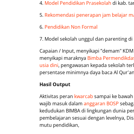
4.
Model Pendidikan Prasekolah
di kab. t
5.
Rekomendasi penerapan jam belajar m
6.
Pendidikan Non Formal
7. Model sekolah unggul dan parenting 
Capaian / Input, menyikapi ”demam" KDM s
menyikapi maraknya
Bimba Permendikd
usia dini
, pengawasan kepada sekolah terk
persentase minimnya daya baca Al Qur'a
Hasil Output
Aktivitas peran
kwarcab
sampai ke bawah 
wajib masuk dalam
anggaran BOSP
sebaga
kedudukan BIMBA di lingkungan dunia p
pembelajaran sesuai dengan levelnya, D
mutu pendidikan,