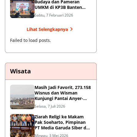
Budaya dan Pameran
UMKM di KP3B Banten
Sedot Antusiasme Warga
Sabtu, 7 Februari 2026
Lihat Selengkapnya
Failed to load posts.
Wisata
Masih Jadi Favorit, 273.158
Wisnus dan Wisman
Kunjungi Pantai Anyer-
Cinangka Selama Libur
Selasa, 7 Juli 2026
Sekolah
Ziarah Religi ke Makam
Pak Soeharto, Pimpinan
PT Media Garuda Siber dan
Redaksi Hormati Jasa Sang
Minggu, 3 Mei 2026