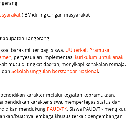
angerang
asyarakat
(JBM)di lingkungan masyarakat
di Kabupaten Tangerang
oal barak militer bagi siswa,
UU terkait Pramuka
,
asmen
, penyesuaian implementasi
kurikulum untuk anak
ait mutu di tingkat daerah, menyikapi kenakalan remaja,
n dan
Sekolah unggulan berstandar Nasional
,
pendidikan karakter melalui kegiatan kepramukaan,
i pendidikan karakter siswa, mempertegas status dan
endidikan mendukung
PAUD/TK
, Siswa PAUD/TK mengikuti
isahkan/buatnya lembaga khusus terkait pengembangan