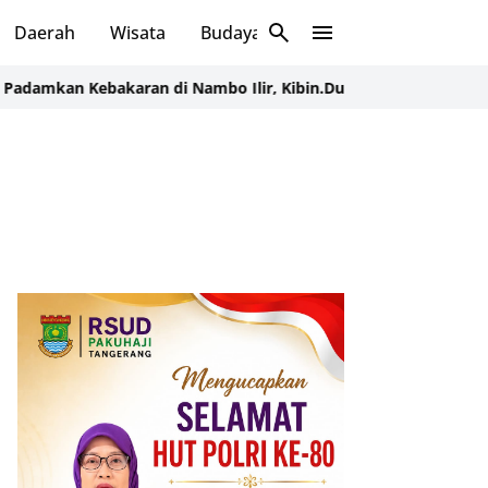
Daerah
Wisata
Budaya
Sosial
Kebakaran di Nambo Ilir, Kibin.
Dugaan Korupsi PT. Putra Mandir