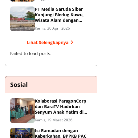
Jendral Besar
PT Media Garuda Siber
Kunjungi Bledug Kuwu,
Wisata Alam dengan
Segudang Keunikan dan
Kamis, 30 April 2026
Potensi UMKM
Lihat Selengkapnya
Failed to load posts.
Sosial
Kolaborasi ParagonCorp
dan BaraTV Hadirkan
Senyum Anak Yatim di
Hotel Le Semar Tangerang
Kamis, 19 Maret 2026
Isi Ramadan dengan
Keberkahan, BPPKB PAC