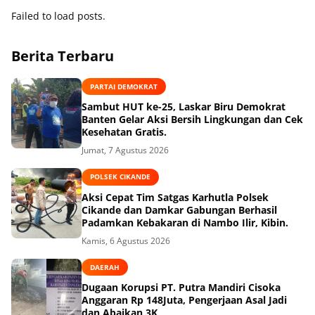
Failed to load posts.
Berita Terbaru
PARTAI DEMOKRAT
Sambut HUT ke-25, Laskar Biru Demokrat
Banten Gelar Aksi Bersih Lingkungan dan Cek
Kesehatan Gratis.
Jumat, 7 Agustus 2026
POLSEK CIKANDE
Aksi Cepat Tim Satgas Karhutla Polsek
Cikande dan Damkar Gabungan Berhasil
Padamkan Kebakaran di Nambo Ilir, Kibin.
Kamis, 6 Agustus 2026
DAERAH
Dugaan Korupsi PT. Putra Mandiri Cisoka
Anggaran Rp 148Juta, Pengerjaan Asal Jadi
dan Abaikan 3K