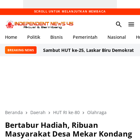
SCROLL UNTUK MELANJUTKAN MEMBACA
Home
Politik
Bisnis
Pemerintah
Nasional
H
Sambut HUT ke-25, Laskar Biru Demokrat Banten Gelar 
BREAKING NEWS
Beranda
Daerah
HUT RI ke-80
Olahraga
Bertabur Hadiah, Ribuan
Masyarakat Desa Mekar Kondang