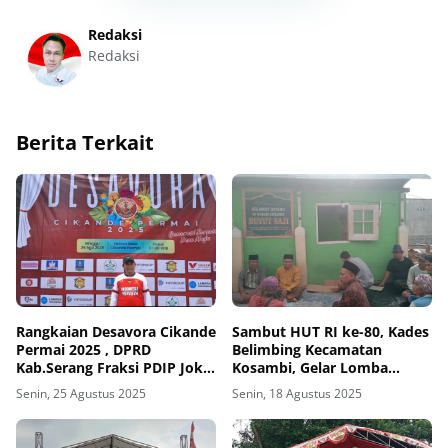
Redaksi
Redaksi
Berita Terkait
Rangkaian Desavora Cikande
Sambut HUT RI ke-80, Kades
Permai 2025 , DPRD
Belimbing Kecamatan
Kab.Serang Fraksi PDIP Joko
Kosambi, Gelar Lomba
Santoso Hadiri Puncak
Gotong Royong Bersih -
Senin, 25 Agustus 2025
Senin, 18 Agustus 2025
Karnaval HUT RI Ke-80
Bersih dan Perbaikan
Sejumlah Makam