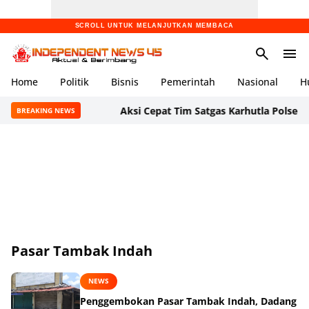
SCROLL UNTUK MELANJUTKAN MEMBACA
Home
Politik
Bisnis
Pemerintah
Nasional
H
Aksi Cepat Tim Satgas Karhutla Polsek Cikande
BREAKING NEWS
Pasar Tambak Indah
NEWS
Penggembokan Pasar Tambak Indah, Dadang