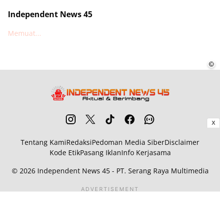
Independent News 45
Memuat...
✕
X
Tentang Kami
Redaksi
Pedoman Media Siber
Disclaimer
Kode Etik
Pasang Iklan
Info Kerjasama
© 2026
Independent News 45
- PT. Serang Raya Multimedia
ADVERTISEMENT