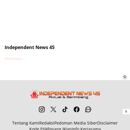
Independent News 45
Memuat...
✕
X
Tentang Kami
Redaksi
Pedoman Media Siber
Disclaimer
Kode Etik
Pasang Iklan
Info Kerjasama