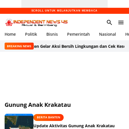
SCROLL UNTUK MELANJUTKAN MEMBACA
Home
Politik
Bisnis
Pemerintah
Nasional
H
rat Banten Gelar Aksi Bersih Lingkungan dan Cek Kesehatan Gra
BREAKING NEWS
Gunung Anak Krakatau
BERITA BANTEN
Update Aktivitas Gunung Anak Krakatau