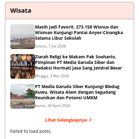
Wisata
Masih Jadi Favorit, 273.158 Wisnus dan
ADVERTISEMENT
Wisman Kunjungi Pantai Anyer-Cinangka
Selama Libur Sekolah
Selasa, 7 Juli 2026
Ziarah Religi ke Makam Pak Soeharto,
Pimpinan PT Media Garuda Siber dan
Redaksi Hormati Jasa Sang Jendral Besar
Minggu, 3 Mei 2026
PT Media Garuda Siber Kunjungi Bledug
Kuwu, Wisata Alam dengan Segudang
Keunikan dan Potensi UMKM
Kamis, 30 April 2026
Lihat Selengkapnya
Failed to load posts.