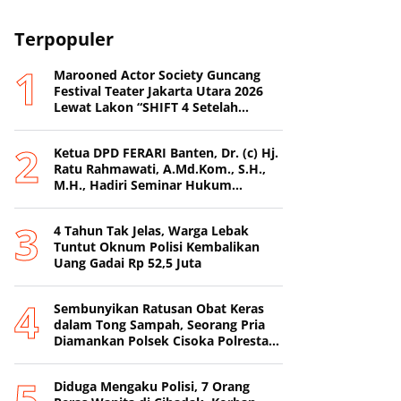
Terpopuler
Marooned Actor Society Guncang
Festival Teater Jakarta Utara 2026
Lewat Lakon “SHIFT 4 Setelah
Metamorfosis Kafkha.
Ketua DPD FERARI Banten, Dr. (c) Hj.
Ratu Rahmawati, A.Md.Kom., S.H.,
M.H., Hadiri Seminar Hukum
Nasional di Surabaya
4 Tahun Tak Jelas, Warga Lebak
Tuntut Oknum Polisi Kembalikan
Uang Gadai Rp 52,5 Juta
Sembunyikan Ratusan Obat Keras
dalam Tong Sampah, Seorang Pria
Diamankan Polsek Cisoka Polresta
Tangerang
Diduga Mengaku Polisi, 7 Orang