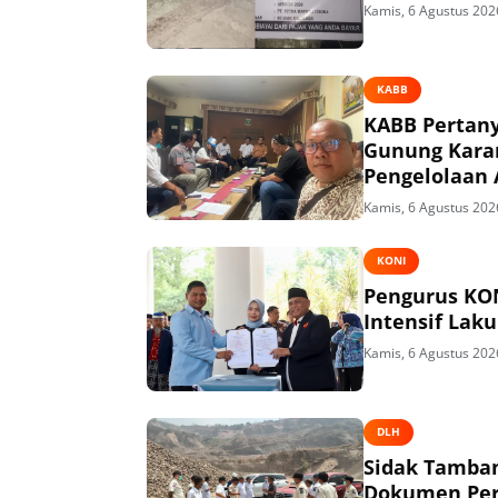
Kamis, 6 Agustus 202
KABB
KABB Pertany
Gunung Kara
Pengelolaan 
Kamis, 6 Agustus 202
KONI
Pengurus KON
Intensif Lak
Kamis, 6 Agustus 202
DLH
Sidak Tamban
Dokumen Per