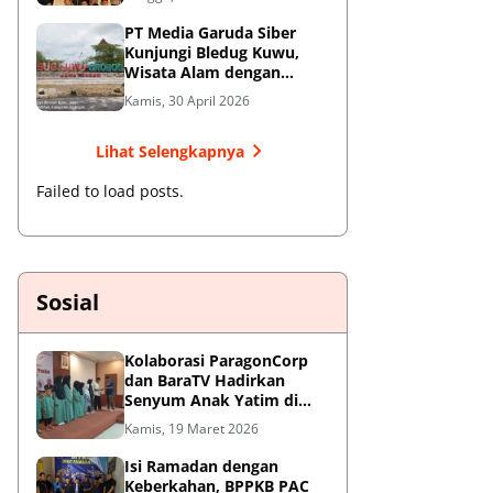
Jendral Besar
PT Media Garuda Siber
Kunjungi Bledug Kuwu,
Wisata Alam dengan
Segudang Keunikan dan
Kamis, 30 April 2026
Potensi UMKM
Lihat Selengkapnya
Failed to load posts.
Sosial
Kolaborasi ParagonCorp
dan BaraTV Hadirkan
Senyum Anak Yatim di
Hotel Le Semar Tangerang
Kamis, 19 Maret 2026
Isi Ramadan dengan
Keberkahan, BPPKB PAC