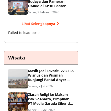
Budaya dan Pameran
UMKM di KP3B Banten
Sedot Antusiasme Warga
Sabtu, 7 Februari 2026
Lihat Selengkapnya
Failed to load posts.
Wisata
Masih Jadi Favorit, 273.158
Wisnus dan Wisman
Kunjungi Pantai Anyer-
Cinangka Selama Libur
Selasa, 7 Juli 2026
Sekolah
Ziarah Religi ke Makam
Pak Soeharto, Pimpinan
PT Media Garuda Siber dan
Redaksi Hormati Jasa Sang
Minggu, 3 Mei 2026