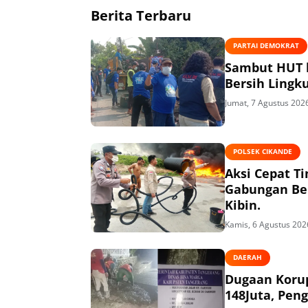
Berita Terbaru
PARTAI DEMOKRAT
Sambut HUT k
Bersih Lingk
Jumat, 7 Agustus 202
POLSEK CIKANDE
Aksi Cepat T
Gabungan Ber
Kibin.
Kamis, 6 Agustus 202
DAERAH
Dugaan Korup
148Juta, Peng