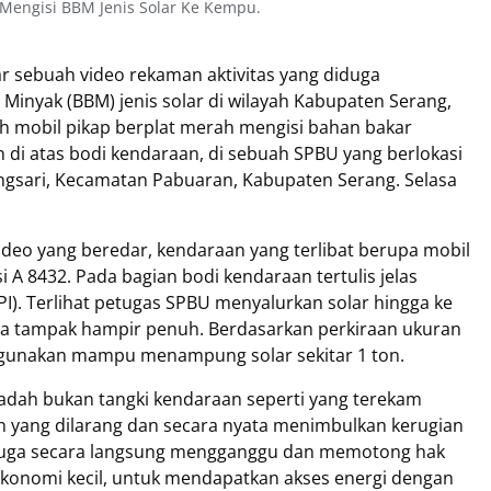
 Mengisi BBM Jenis Solar Ke Kempu.
r sebuah video rekaman aktivitas yang diduga
nyak (BBM) jenis solar di wilayah Kabupaten Serang,
ah mobil pikap berplat merah mengisi bahan bakar
 di atas bodi kendaraan, di sebuah SPBU yang berlokasi
angsari, Kecamatan Pabuaran, Kabupaten Serang. Selasa
eo yang beredar, kendaraan yang terlibat berupa mobil
 A 8432. Pada bagian bodi kendaraan tertulis jelas
(UPI). Terlihat petugas SPBU menyalurkan solar hingga ke
ya tampak hampir penuh. Berdasarkan perkiraan ukuran
igunakan mampu menampung solar sekitar 1 ton.
wadah bukan tangki kendaraan seperti yang terekam
n yang dilarang dan secara nyata menimbulkan kerugian
ni juga secara langsung mengganggu dan memotong hak
onomi kecil, untuk mendapatkan akses energi dengan