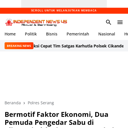
SCROLL UNTUK MELANJUTKAN MEMBACA
Home
Politik
Bisnis
Pemerintah
Nasional
H
Aksi Cepat Tim Satgas Karhutla Polsek Cikande dan Damkar
BREAKING NEWS
Beranda
Polres Serang
Bermotif Faktor Ekonomi, Dua
Pemuda Pengedar Sabu di