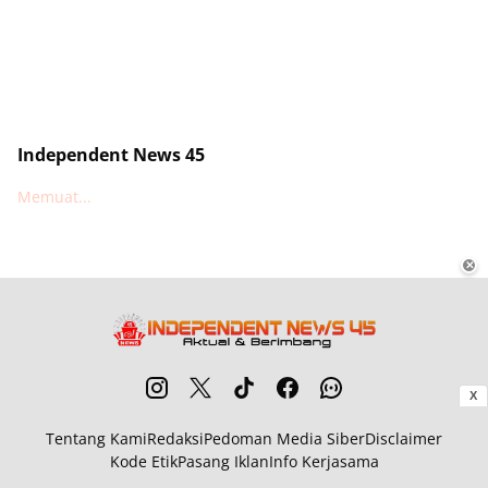
Independent News 45
Memuat...
✕
X
Tentang Kami
Redaksi
Pedoman Media Siber
Disclaimer
Kode Etik
Pasang Iklan
Info Kerjasama