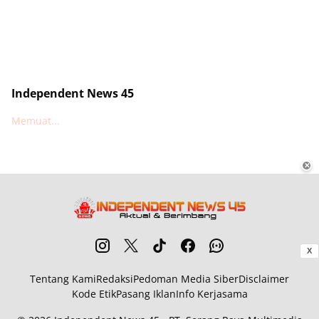
Independent News 45
Memuat...
✕
X
Tentang Kami
Redaksi
Pedoman Media Siber
Disclaimer
Kode Etik
Pasang Iklan
Info Kerjasama