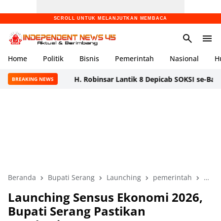
SCROLL UNTUK MELANJUTKAN MEMBACA
Home
Politik
Bisnis
Pemerintah
Nasional
H
H. Robinsar Lantik 8 Depicab SOKSI se-Banten, Tegas
BREAKING NEWS
Beranda
Bupati Serang
Launching
pemerintah
Sens
Launching Sensus Ekonomi 2026,
Bupati Serang Pastikan