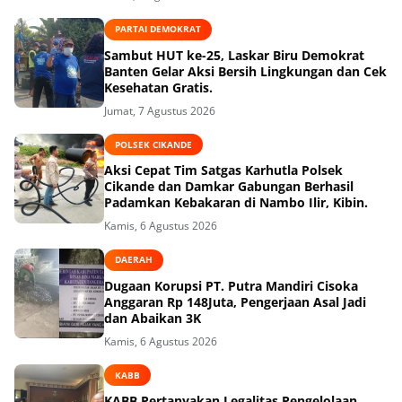
PARTAI DEMOKRAT
Sambut HUT ke-25, Laskar Biru Demokrat
Banten Gelar Aksi Bersih Lingkungan dan Cek
Kesehatan Gratis.
Jumat, 7 Agustus 2026
POLSEK CIKANDE
Aksi Cepat Tim Satgas Karhutla Polsek
Cikande dan Damkar Gabungan Berhasil
Padamkan Kebakaran di Nambo Ilir, Kibin.
Kamis, 6 Agustus 2026
DAERAH
Dugaan Korupsi PT. Putra Mandiri Cisoka
Anggaran Rp 148Juta, Pengerjaan Asal Jadi
dan Abaikan 3K
Kamis, 6 Agustus 2026
KABB
KABB Pertanyakan Legalitas Pengelolaan