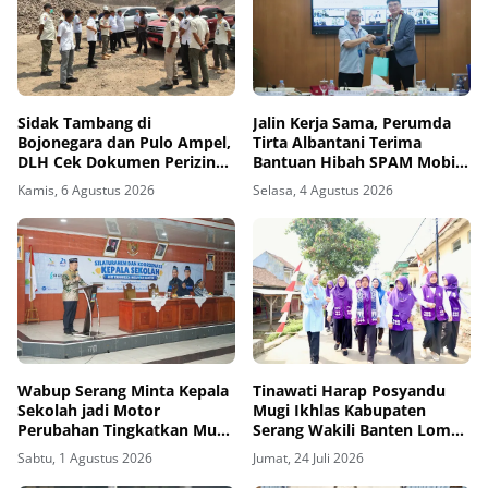
Sidak Tambang di
Jalin Kerja Sama, Perumda
Bojonegara dan Pulo Ampel,
Tirta Albantani Terima
DLH Cek Dokumen Perizinan
Bantuan Hibah SPAM Mobile
Perusahaan
dari Korea Selatan
Kamis, 6 Agustus 2026
Selasa, 4 Agustus 2026
Wabup Serang Minta Kepala
Tinawati Harap Posyandu
Sekolah jadi Motor
Mugi Ikhlas Kabupaten
Perubahan Tingkatkan Mutu
Serang Wakili Banten Lomba
Pendidikan
6 SPM Tingkat Nasional
Sabtu, 1 Agustus 2026
Jumat, 24 Juli 2026