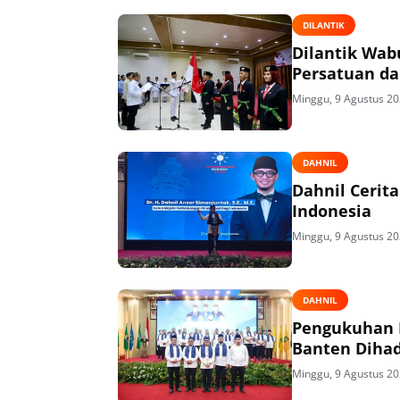
DILANTIK
Dilantik Wabu
Persatuan d
Minggu, 9 Agustus 2
DAHNIL
Dahnil Cerita
Indonesia
Minggu, 9 Agustus 2
DAHNIL
Pengukuhan P
Banten Dihad
Minggu, 9 Agustus 2