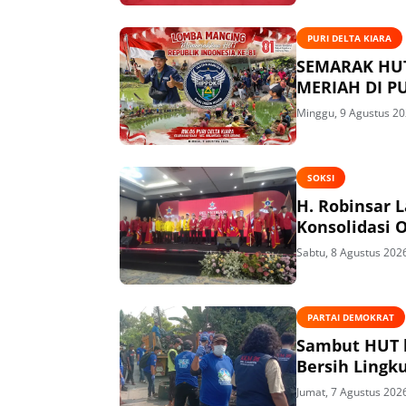
PURI DELTA KIARA
SEMARAK HUT
MERIAH DI PU
Minggu, 9 Agustus 2
SOKSI
H. Robinsar 
Konsolidasi 
Sabtu, 8 Agustus 202
PARTAI DEMOKRAT
Sambut HUT k
Bersih Lingk
Jumat, 7 Agustus 202