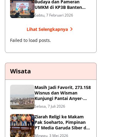
Budaya dan Pameran
UMKM di KP3B Banten
Sedot Antusiasme Warga
Sabtu, 7 Februari 2026
Lihat Selengkapnya
Failed to load posts.
Wisata
Masih Jadi Favorit, 273.158
Wisnus dan Wisman
Kunjungi Pantai Anyer-
Cinangka Selama Libur
Selasa, 7 Juli 2026
Sekolah
Ziarah Religi ke Makam
Pak Soeharto, Pimpinan
PT Media Garuda Siber dan
Redaksi Hormati Jasa Sang
Minggu, 3 Mei 2026