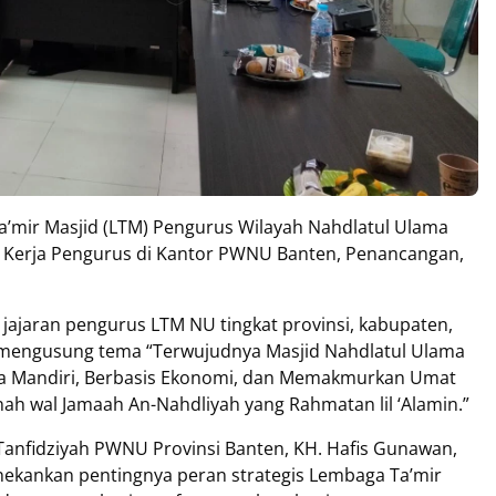
’mir Masjid (LTM) Pengurus Wilayah Nahdlatul Ulama
 Kerja Pengurus di Kantor PWNU Banten, Penancangan,
h jajaran pengurus LTM NU tingkat provinsi, kabupaten,
ni mengusung tema “Terwujudnya Masjid Nahdlatul Ulama
ola Mandiri, Berbasis Ekonomi, dan Memakmurkan Umat
ah wal Jamaah An-Nahdliyah yang Rahmatan lil ‘Alamin.”
 Tanfidziyah PWNU Provinsi Banten, KH. Hafis Gunawan,
nekankan pentingnya peran strategis Lembaga Ta’mir