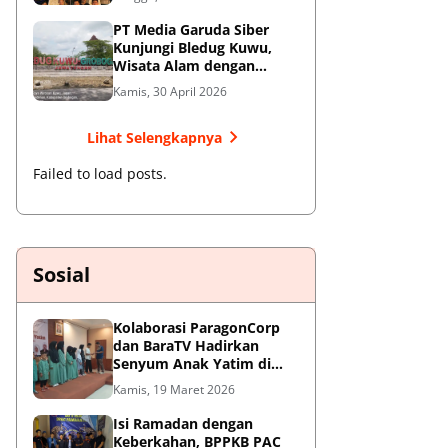
Jendral Besar
PT Media Garuda Siber
Kunjungi Bledug Kuwu,
Wisata Alam dengan
Segudang Keunikan dan
Kamis, 30 April 2026
Potensi UMKM
Lihat Selengkapnya
Failed to load posts.
Sosial
Kolaborasi ParagonCorp
dan BaraTV Hadirkan
Senyum Anak Yatim di
Hotel Le Semar Tangerang
Kamis, 19 Maret 2026
Isi Ramadan dengan
Keberkahan, BPPKB PAC