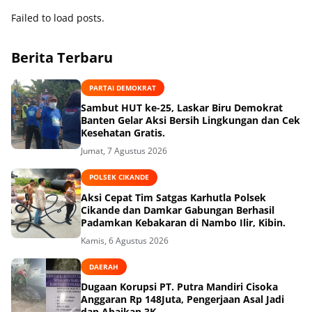
DPC Akpersi Kabupaten
Bekasi.
Failed to load posts.
Berita Terbaru
PARTAI DEMOKRAT
Sambut HUT ke-25, Laskar Biru Demokrat
Banten Gelar Aksi Bersih Lingkungan dan Cek
Kesehatan Gratis.
Jumat, 7 Agustus 2026
POLSEK CIKANDE
Aksi Cepat Tim Satgas Karhutla Polsek
Cikande dan Damkar Gabungan Berhasil
Padamkan Kebakaran di Nambo Ilir, Kibin.
Kamis, 6 Agustus 2026
DAERAH
Dugaan Korupsi PT. Putra Mandiri Cisoka
Anggaran Rp 148Juta, Pengerjaan Asal Jadi
dan Abaikan 3K