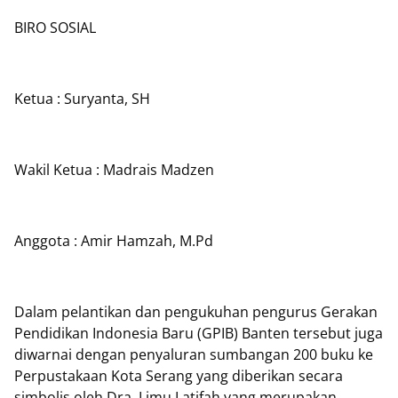
BIRO SOSIAL
Ketua : Suryanta, SH
Wakil Ketua : Madrais Madzen
Anggota : Amir Hamzah, M.Pd
Dalam pelantikan dan pengukuhan pengurus Gerakan
Pendidikan Indonesia Baru (GPIB) Banten tersebut juga
diwarnai dengan penyaluran sumbangan 200 buku ke
Perpustakaan Kota Serang yang diberikan secara
simbolis oleh Dra. Limu Latifah yang merupakan
ADVERTISEMENT