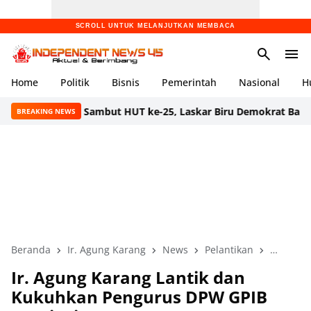
SCROLL UNTUK MELANJUTKAN MEMBACA
Home
Politik
Bisnis
Pemerintah
Nasional
H
Sambut HUT ke-25, Laskar Biru Demokrat Banten Gelar A
BREAKING NEWS
Beranda
Ir. Agung Karang
News
Pelantikan
Penguku
Ir. Agung Karang Lantik dan
Kukuhkan Pengurus DPW GPIB