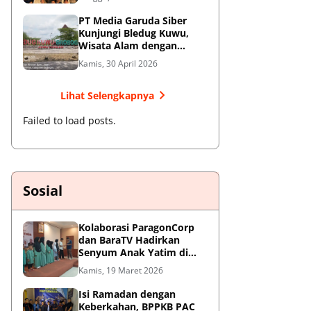
Jendral Besar
PT Media Garuda Siber
Kunjungi Bledug Kuwu,
Wisata Alam dengan
Segudang Keunikan dan
Kamis, 30 April 2026
Potensi UMKM
Lihat Selengkapnya
Failed to load posts.
Sosial
Kolaborasi ParagonCorp
dan BaraTV Hadirkan
Senyum Anak Yatim di
Hotel Le Semar Tangerang
Kamis, 19 Maret 2026
Isi Ramadan dengan
Keberkahan, BPPKB PAC