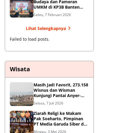
Budaya dan Pameran
UMKM di KP3B Banten
Sedot Antusiasme Warga
Sabtu, 7 Februari 2026
Lihat Selengkapnya
Failed to load posts.
Wisata
Masih Jadi Favorit, 273.158
Wisnus dan Wisman
Kunjungi Pantai Anyer-
Cinangka Selama Libur
Selasa, 7 Juli 2026
Sekolah
Ziarah Religi ke Makam
Pak Soeharto, Pimpinan
PT Media Garuda Siber dan
Redaksi Hormati Jasa Sang
Minggu, 3 Mei 2026