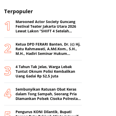
Terpopuler
Marooned Actor Society Guncang
Festival Teater Jakarta Utara 2026
Lewat Lakon “SHIFT 4 Setelah
Metamorfosis Kafkha.
Ketua DPD FERARI Banten, Dr. (c) Hj.
Ratu Rahmawati, A.Md.Kom., S.H.,
M.H., Hadiri Seminar Hukum
Nasional di Surabaya
4 Tahun Tak Jelas, Warga Lebak
Tuntut Oknum Polisi Kembalikan
Uang Gadai Rp 52,5 Juta
Sembunyikan Ratusan Obat Keras
dalam Tong Sampah, Seorang Pria
Diamankan Polsek Cisoka Polresta
Tangerang
Pengurus KONI Dilantik, Bupati