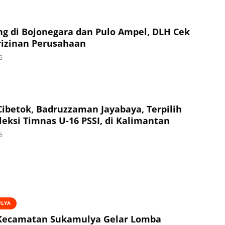
g di Bojonegara dan Pulo Ampel, DLH Cek
izinan Perusahaan
6
Cibetok, Badruzzaman Jayabaya, Terpilih
leksi Timnas U-16 PSSI, di Kalimantan
6
ULYA
Kecamatan Sukamulya Gelar Lomba