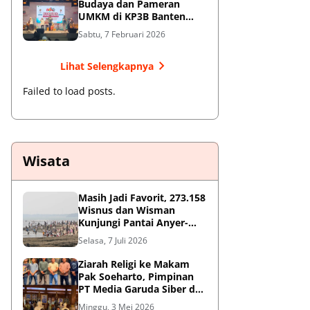
Budaya dan Pameran
UMKM di KP3B Banten
Sedot Antusiasme Warga
Sabtu, 7 Februari 2026
Lihat Selengkapnya
Failed to load posts.
Wisata
Masih Jadi Favorit, 273.158
Wisnus dan Wisman
Kunjungi Pantai Anyer-
Cinangka Selama Libur
Selasa, 7 Juli 2026
Sekolah
Ziarah Religi ke Makam
Pak Soeharto, Pimpinan
PT Media Garuda Siber dan
Redaksi Hormati Jasa Sang
Minggu, 3 Mei 2026