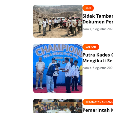
DLH
Sidak Tamban
Dokumen Per
Kamis, 6 Agustus 202
DAERAH
Putra Kades 
Mengikuti Se
Kamis, 6 Agustus 202
KECAMATAN SUKAM
Pemerintah 