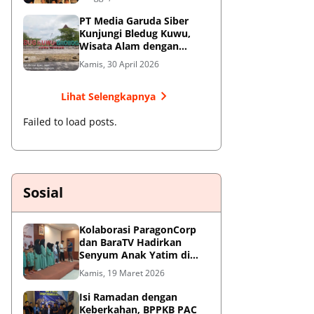
Jendral Besar
PT Media Garuda Siber
Kunjungi Bledug Kuwu,
Wisata Alam dengan
Segudang Keunikan dan
Kamis, 30 April 2026
Potensi UMKM
Lihat Selengkapnya
Failed to load posts.
Sosial
Kolaborasi ParagonCorp
dan BaraTV Hadirkan
Senyum Anak Yatim di
Hotel Le Semar Tangerang
Kamis, 19 Maret 2026
Isi Ramadan dengan
Keberkahan, BPPKB PAC