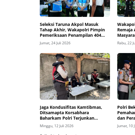
Seleksi Taruna Akpol Masuk
Wakapol
Tahap Akhir, Wakapolri Pimpin
Remaja 
Pemeriksaan Penampilan 404
Masyara
Catar
Integrit
Jumat, 24 Juli 2026
Rabu, 22 J
Jaga Kondusifitas Kamtibmas,
Polri Be
Ditsamapta Korsabhara
Pemaham
Baharkam Polri Terjunkan
dan Pera
Personel Patroli
Stabilit
Minggu, 12 Juli 2026
Jumat, 10 