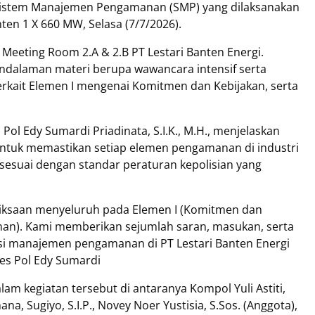
 Sistem Manajemen Pengamanan (SMP) yang dilaksanakan
nten 1 X 660 MW, Selasa (7/7/2026).
Meeting Room 2.A & 2.B PT Lestari Banten Energi.
endalaman materi berupa wawancara intensif serta
kait Elemen I mengenai Komitmen dan Kebijakan, serta
ol Edy Sumardi Priadinata, S.I.K., M.H., menjelaskan
untuk memastikan setiap elemen pengamanan di industri
ah sesuai dengan standar peraturan kepolisian yang
eriksaan menyeluruh pada Elemen I (Komitmen dan
anan). Kami memberikan sejumlah saran, masukan, serta
i manajemen pengamanan di PT Lestari Banten Energi
bes Pol Edy Sumardi
lam kegiatan tersebut di antaranya Kompol Yuli Astiti,
na, Sugiyo, S.I.P., Novey Noer Yustisia, S.Sos. (Anggota),