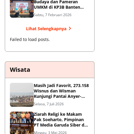
Budaya dan Pameran
UMKM di KP3B Banten
Sedot Antusiasme Warga
Sabtu, 7 Februari 2026
Lihat Selengkapnya
Failed to load posts.
Wisata
Masih Jadi Favorit, 273.158
Wisnus dan Wisman
Kunjungi Pantai Anyer-
Cinangka Selama Libur
Selasa, 7 Juli 2026
Sekolah
Ziarah Religi ke Makam
Pak Soeharto, Pimpinan
PT Media Garuda Siber dan
Redaksi Hormati Jasa Sang
Minggu, 3 Mei 2026