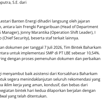
putra, S.E. dari
stari Banten Energi dihadiri langsung oleh jajaran
antara lain Frengki Pangaribuan (Head of Department
anager), Jonny Marantika (Operation Shift Leader), I
hief Security), beserta staf terkait lainnya.
an dokumen per tanggal 7 Juli 2026, Tim Bintek Baharkam
ntara untuk implementasi SMP di PT LBE sebesar 10,54%.
seiring dengan proses pemenuhan dokumen dan perbaikan
gi menyambut baik asistensi dari Korsabhara Baharkam
ntuk segera menindaklanjutan seluruh rekomendasi yang
ya iklim kerja yang aman, kondusif, dan bebas dari
egiatan bintek hari kedua dilaporkan berjalan dengan
dwal yang telah ditentukan.