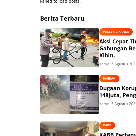
Failed to load posts.
Berita Terbaru
POLSEK CIKANDE
Aksi Cepat T
Gabungan Ber
Kibin.
Kamis, 6 Agustus 202
DAERAH
Dugaan Korup
148Juta, Peng
Kamis, 6 Agustus 202
KABB
KABB Pertany