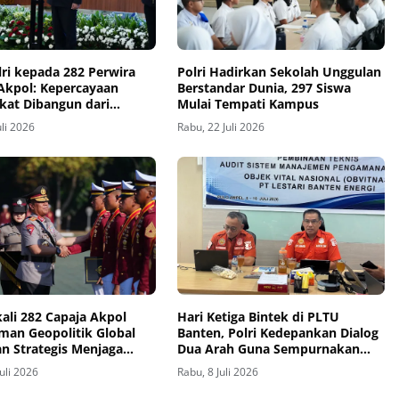
ri kepada 282 Perwira
Polri Hadirkan Sekolah Unggulan
Akpol: Kepercayaan
Berstandar Dunia, 297 Siswa
kat Dibangun dari
Mulai Tempati Kampus
as
uli 2026
Rabu, 22 Juli 2026
kali 282 Capaja Akpol
Hari Ketiga Bintek di PLTU
an Geopolitik Global
Banten, Polri Kedepankan Dialog
n Strategis Menjaga
Dua Arah Guna Sempurnakan
as Nasional
Pola Pengamanan Obvitnas
Juli 2026
Rabu, 8 Juli 2026