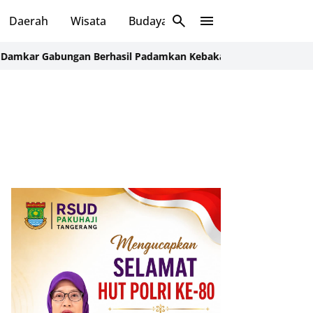
Daerah
Wisata
Budaya
Sosial
abungan Berhasil Padamkan Kebakaran di Nambo Ilir, Kibin.
Duga