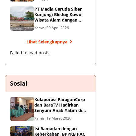
Jendral Besar
PT Media Garuda Siber
Kunjungi Bledug Kuwu,
Wisata Alam dengan
Segudang Keunikan dan
Kamis, 30 April 2026
Potensi UMKM
Lihat Selengkapnya
Failed to load posts.
Sosial
Kolaborasi ParagonCorp
dan BaraTV Hadirkan
Senyum Anak Yatim di
Hotel Le Semar Tangerang
Kamis, 19 Maret 2026
Isi Ramadan dengan
Keberkahan, BPPKB PAC