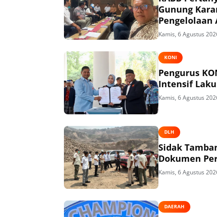
Gunung Kara
Pengelolaan 
Kamis, 6 Agustus 202
KONI
Pengurus KON
Intensif Lak
Kamis, 6 Agustus 202
DLH
Sidak Tamban
Dokumen Per
Kamis, 6 Agustus 202
DAERAH