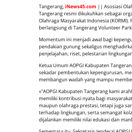
Tangerang,
iNews45.com
|| Asosiasi Ol
Tangerang resmi dikukuhkan sebagai org
Olahraga Masyarakat Indonesia (KORMI).
berlangsung di Tangerang Volunteer Park
Momentum ini menjadi awal bagi kepeng
pendakian gunung sekaligus menghadirk
penjelajahan, riset, pelestarian lingkun
Ketua Umum AOPGI Kabupaten Tangerang
sekadar pembentukan kepengurusan, mela
membangun wadah yang mampu memberik
«"AOPGI Kabupaten Tangerang kami arahka
memiliki kontribusi nyata bagi masyarak
maupun olahraga prestasi, tetapi juga sa
terhadap lingkungan, serta semangat kola
dijalankan memiliki nilai edukasi dan manf
Sementara itu, Sekretaris Jenderal AOPGI