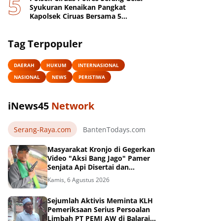
Syukuran Kenaikan Pangkat
Kapolsek Ciruas Bersama 5
Anggotanya
Tag Terpopuler
DAERAH
HUKUM
INTERNASIONAL
NASIONAL
NEWS
PERISTIWA
iNews45
Network
Serang-Raya.com
BantenTodays.com
JagatBanten.com
Masyarakat Kronjo di Gegerkan
Video "Aksi Bang Jago" Pamer
Senjata Api Disertai dan
Pengancaman Beredar Luas di
Kamis, 6 Agustus 2026
Medsos
Sejumlah Aktivis Meminta KLH
Pemeriksaan Serius Persoalan
Limbah PT PEMI AW di Balaraja