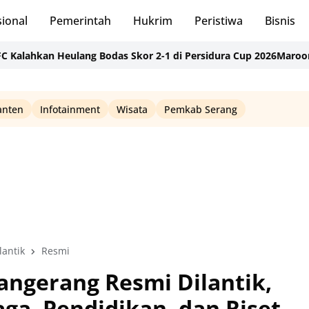
ional
Pemerintah
Hukrim
Peristiwa
Bisnis
n Heulang Bodas Skor 2-1 di Persidura Cup 2026
Marooned Actor S
anten
Infotainment
Wisata
Pemkab Serang
lantik
Resmi
ngerang Resmi Dilantik,
ga, Pendidikan, dan Riset