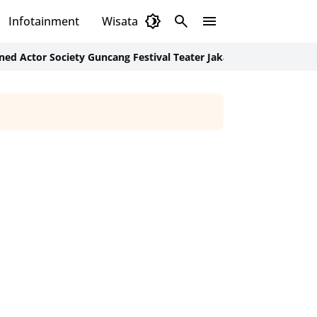
Infotainment
Wisata
Daerah
Budaya
ociety Guncang Festival Teater Jakarta Utara 2026 Lewat Lakon