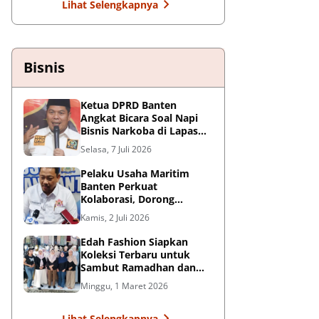
Lihat Selengkapnya
Bisnis
Ketua DPRD Banten
Angkat Bicara Soal Napi
Bisnis Narkoba di Lapas
Kelas I Tangerang: Harus
Selasa, 7 Juli 2026
Ditindak Tegas
Pelaku Usaha Maritim
Banten Perkuat
Kolaborasi, Dorong
Kemajuan Sektor
Kamis, 2 Juli 2026
Pelabuhan
Edah Fashion Siapkan
Koleksi Terbaru untuk
Sambut Ramadhan dan
Lebaran di Pasar Ceplak
Minggu, 1 Maret 2026
Lihat Selengkapnya