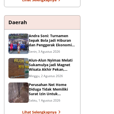
Daerah
Andra Soni: Turnamen
Sepak Bola Jadi Hiburan
dan Penggerak Ekonomi
Rakyat
Senin, 3 Agustus 2026
Alun-Alun Nyimas Melati
Sukamulya Jadi Magnet
Wisata Akhir Pekan,
UMKM Ikut Terdongkrak
Minggu, 2 Agustus 2026
Perusahan Net Home
Diduga Tidak Memiliki
Surat Izin Untuk
Pemasangan Tiang
Sabtu, 1 Agustus 2026
Internet, Dikeluhkan
Warga
Lihat Selengkapnya