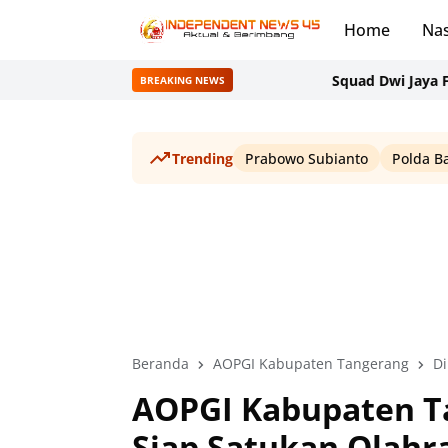
Home
Nas
Squad Dwi Jaya FC Kalahka
BREAKING NEWS
Trending
Prabowo Subianto
Polda B
Beranda
AOPGI Kabupaten Tangerang
Di
AOPGI Kabupaten Ta
Siap Satukan Olahra