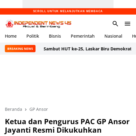
SCROLL UNTUK MELANJUTKAN MEMBACA
Home
Politik
Bisnis
Pemerintah
Nasional
H
Sambut HUT ke-25, Laskar Biru Demokrat Banten Gelar
BREAKING NEWS
Beranda
GP Ansor
Ketua dan Pengurus PAC GP Ansor
Jayanti Resmi Dikukuhkan