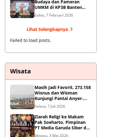
Budaya dan Pameran
UMKM di KP3B Banten
Sedot Antusiasme Warga
Sabtu, 7 Februari 2026
Lihat Selengkapnya
Failed to load posts.
Wisata
Masih Jadi Favorit, 273.158
Wisnus dan Wisman
Kunjungi Pantai Anyer-
Cinangka Selama Libur
Selasa, 7 Juli 2026
Sekolah
Ziarah Religi ke Makam
Pak Soeharto, Pimpinan
PT Media Garuda Siber dan
Redaksi Hormati Jasa Sang
Minggu, 3 Mei 2026