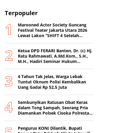
Terpopuler
Marooned Actor Society Guncang
Festival Teater Jakarta Utara 2026
Lewat Lakon “SHIFT 4 Setelah
Metamorfosis Kafkha.
Ketua DPD FERARI Banten, Dr. (c) Hj.
Ratu Rahmawati, A.Md.Kom., S.H.,
M.H., Hadiri Seminar Hukum
Nasional di Surabaya
4 Tahun Tak Jelas, Warga Lebak
Tuntut Oknum Polisi Kembalikan
Uang Gadai Rp 52,5 Juta
Sembunyikan Ratusan Obat Keras
dalam Tong Sampah, Seorang Pria
Diamankan Polsek Cisoka Polresta
Tangerang
Pengurus KONI Dilantik, Bupati