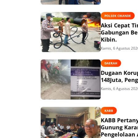
POLSEK CIKANDE
Aksi Cepat T
Gabungan Ber
Kibin.
Kamis, 6 Agustus 202
DAERAH
Dugaan Korup
148Juta, Peng
Kamis, 6 Agustus 202
KABB
KABB Pertany
Gunung Kara
Pengelolaan 