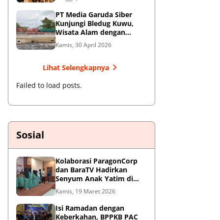
Jendral Besar
PT Media Garuda Siber
Kunjungi Bledug Kuwu,
Wisata Alam dengan
Segudang Keunikan dan
Kamis, 30 April 2026
Potensi UMKM
Lihat Selengkapnya
Failed to load posts.
Sosial
Kolaborasi ParagonCorp
dan BaraTV Hadirkan
Senyum Anak Yatim di
Hotel Le Semar Tangerang
Kamis, 19 Maret 2026
Isi Ramadan dengan
Keberkahan, BPPKB PAC