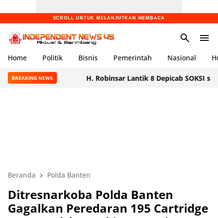
SCROLL UNTUK MELANJUTKAN MEMBACA
Home
Politik
Bisnis
Pemerintah
Nasional
H
H. Robinsar Lantik 8 Depicab SOKSI se-Banten, T
BREAKING NEWS
Beranda
Polda Banten
Ditresnarkoba Polda Banten
Gagalkan Peredaran 195 Cartridge