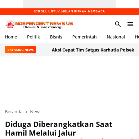
SCROLL UNTUK MELANJUTKAN MEMBACA
Home
Politik
Bisnis
Pemerintah
Nasional
H
Aksi Cepat Tim Satgas Karhutla Polsek Cikande d
BREAKING NEWS
Beranda
News
Diduga Diberangkatkan Saat
Hamil Melalui Jalur