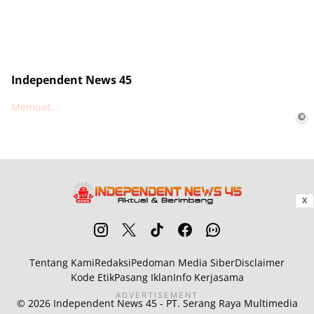
Independent News 45
Memuat...
✕
X
Tentang Kami
Redaksi
Pedoman Media Siber
Disclaimer
Kode Etik
Pasang Iklan
Info Kerjasama
ADVERTISEMENT
© 2026
Independent News 45
- PT. Serang Raya Multimedia