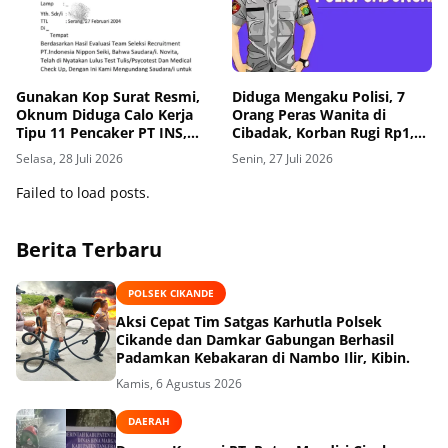
Gunakan Kop Surat Resmi,
Diduga Mengaku Polisi, 7
Oknum Diduga Calo Kerja
Orang Peras Wanita di
Tipu 11 Pencaker PT INS,
Cibadak, Korban Rugi Rp1,25
Minta Uang Pemberkasan
Juta
Selasa, 28 Juli 2026
Senin, 27 Juli 2026
Hingga Jutaan Rupiah
Failed to load posts.
Berita Terbaru
POLSEK CIKANDE
Aksi Cepat Tim Satgas Karhutla Polsek
Cikande dan Damkar Gabungan Berhasil
Padamkan Kebakaran di Nambo Ilir, Kibin.
Kamis, 6 Agustus 2026
DAERAH