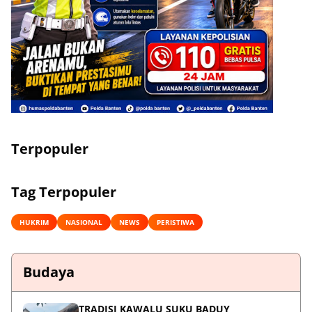
Terpopuler
Tag Terpopuler
HUKRIM
NASIONAL
NEWS
PERISTIWA
Budaya
TRADISI KAWALU SUKU BADUY