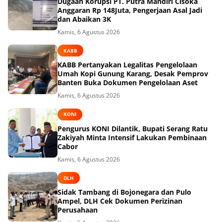
Dugaan Korupsi PT. Putra Mandiri Cisoka
Anggaran Rp 148Juta, Pengerjaan Asal Jadi
dan Abaikan 3K
Kamis, 6 Agustus 2026
KABB
KABB Pertanyakan Legalitas Pengelolaan
Umah Kopi Gunung Karang, Desak Pemprov
Banten Buka Dokumen Pengelolaan Aset
Kamis, 6 Agustus 2026
KONI
Pengurus KONI Dilantik, Bupati Serang Ratu
Zakiyah Minta Intensif Lakukan Pembinaan
Cabor
Kamis, 6 Agustus 2026
DLH
Sidak Tambang di Bojonegara dan Pulo
Ampel, DLH Cek Dokumen Perizinan
Perusahaan