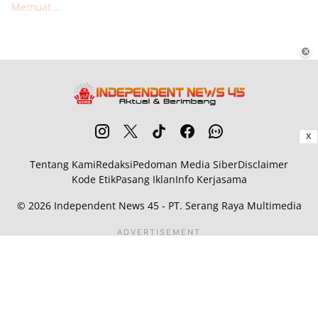
Memuat...
✕
X
Tentang Kami
Redaksi
Pedoman Media Siber
Disclaimer
Kode Etik
Pasang Iklan
Info Kerjasama
© 2026
Independent News 45
- PT. Serang Raya Multimedia
ADVERTISEMENT