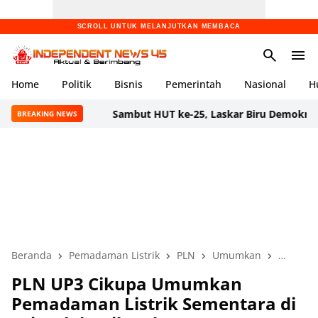
SCROLL UNTUK MELANJUTKAN MEMBACA
Home
Politik
Bisnis
Pemerintah
Nasional
H
Sambut HUT ke-25, Laskar Biru Demokrat Banten Gel
BREAKING NEWS
Beranda
Pemadaman Listrik
PLN
Umumkan
UP3 Cik
PLN UP3 Cikupa Umumkan
Pemadaman Listrik Sementara di