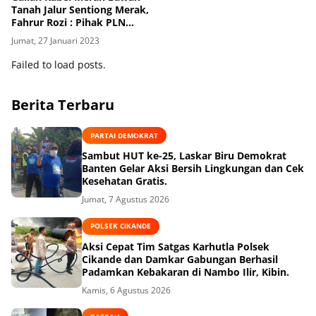
Tanah Jalur Sentiong Merak,
Fahrur Rozi : Pihak PLN
Perlu Awasi Kinerja Kegiatan
Jumat, 27 Januari 2023
Galian
Failed to load posts.
Berita Terbaru
PARTAI DEMOKRAT
Sambut HUT ke-25, Laskar Biru Demokrat
Banten Gelar Aksi Bersih Lingkungan dan Cek
Kesehatan Gratis.
Jumat, 7 Agustus 2026
POLSEK CIKANDE
Aksi Cepat Tim Satgas Karhutla Polsek
Cikande dan Damkar Gabungan Berhasil
Padamkan Kebakaran di Nambo Ilir, Kibin.
Kamis, 6 Agustus 2026