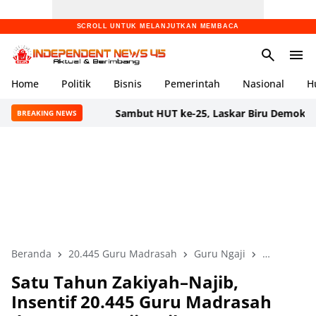
SCROLL UNTUK MELANJUTKAN MEMBACA
Home
Politik
Bisnis
Pemerintah
Nasional
H
Sambut HUT ke-25, Laskar Biru Demokrat Banten Ge
BREAKING NEWS
Beranda
20.445 Guru Madrasah
Guru Ngaji
Insentif
Satu Tahun Zakiyah–Najib,
Insentif 20.445 Guru Madrasah