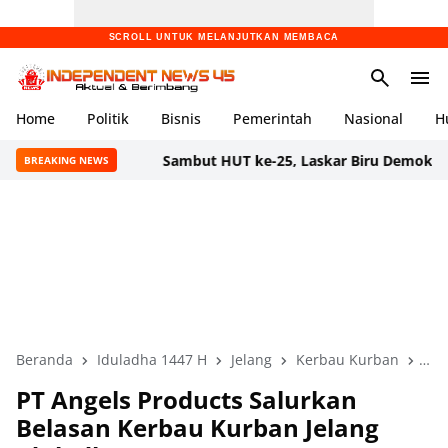
SCROLL UNTUK MELANJUTKAN MEMBACA
Home
Politik
Bisnis
Pemerintah
Nasional
H
Sambut HUT ke-25, Laskar Biru Demokrat Banten Ge
BREAKING NEWS
Beranda
Iduladha 1447 H
Jelang
Kerbau Kurban
PT 
PT Angels Products Salurkan
Belasan Kerbau Kurban Jelang