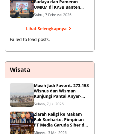
Budaya dan Pameran
UMKM di KP3B Banten
Sedot Antusiasme Warga
Sabtu, 7 Februari 2026
Lihat Selengkapnya
Failed to load posts.
Wisata
Masih Jadi Favorit, 273.158
Wisnus dan Wisman
Kunjungi Pantai Anyer-
Cinangka Selama Libur
Selasa, 7 Juli 2026
Sekolah
Ziarah Religi ke Makam
Pak Soeharto, Pimpinan
PT Media Garuda Siber dan
Redaksi Hormati Jasa Sang
Minggu, 3 Mei 2026