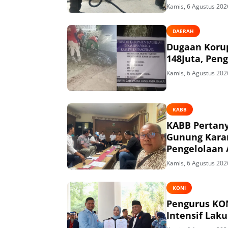
Kamis, 6 Agustus 202
DAERAH
Dugaan Korup
148Juta, Peng
Kamis, 6 Agustus 202
KABB
KABB Pertany
Gunung Kara
Pengelolaan 
Kamis, 6 Agustus 202
KONI
Pengurus KON
Intensif Lak