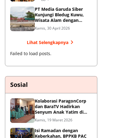
Jendral Besar
PT Media Garuda Siber
Kunjungi Bledug Kuwu,
Wisata Alam dengan
Segudang Keunikan dan
Kamis, 30 April 2026
Potensi UMKM
Lihat Selengkapnya
Failed to load posts.
Sosial
Kolaborasi ParagonCorp
dan BaraTV Hadirkan
Senyum Anak Yatim di
Hotel Le Semar Tangerang
Kamis, 19 Maret 2026
Isi Ramadan dengan
Keberkahan, BPPKB PAC