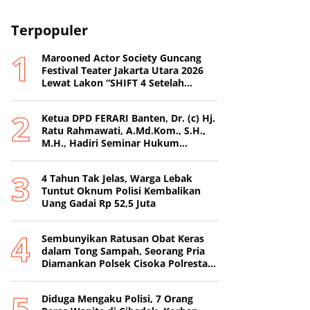
Terpopuler
Marooned Actor Society Guncang
Festival Teater Jakarta Utara 2026
Lewat Lakon “SHIFT 4 Setelah
Metamorfosis Kafkha.
Ketua DPD FERARI Banten, Dr. (c) Hj.
Ratu Rahmawati, A.Md.Kom., S.H.,
M.H., Hadiri Seminar Hukum
Nasional di Surabaya
4 Tahun Tak Jelas, Warga Lebak
Tuntut Oknum Polisi Kembalikan
Uang Gadai Rp 52,5 Juta
Sembunyikan Ratusan Obat Keras
dalam Tong Sampah, Seorang Pria
Diamankan Polsek Cisoka Polresta
Tangerang
Diduga Mengaku Polisi, 7 Orang