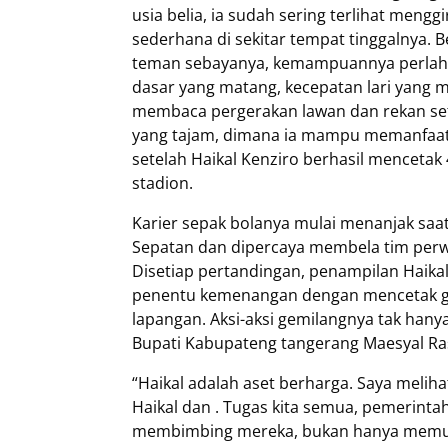
usia belia, ia sudah sering terlihat meng
sederhana di sekitar tempat tinggalnya.
teman sebayanya, kemampuannya perlahan 
dasar yang matang, kecepatan lari yang 
membaca pergerakan lawan dan rekan set
yang tajam, dimana ia mampu memanfaatka
setelah Haikal Kenziro berhasil mencetak 
stadion.
Karier sepak bolanya mulai menanjak saa
Sepatan dan dipercaya membela tim perwa
Disetiap pertandingan, penampilan Haikal
penentu kemenangan dengan mencetak go
lapangan. Aksi-aksi gemilangnya tak han
Bupati Kabupateng tangerang Maesyal Ra
“Haikal adalah aset berharga. Saya meliha
Haikal dan . Tugas kita semua, pemerintah
membimbing mereka, bukan hanya memuj