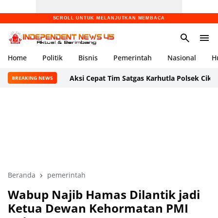
SCROLL UNTUK MELANJUTKAN MEMBACA
Home
Politik
Bisnis
Pemerintah
Nasional
H
Aksi Cepat Tim Satgas Karhutla Polsek Cikande dan Dam
BREAKING NEWS
Beranda
pemerintah
Wabup Najib Hamas Dilantik jadi
Ketua Dewan Kehormatan PMI