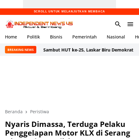
SCROLL UNTUK MELANJUTKAN MEMBACA
Home
Politik
Bisnis
Pemerintah
Nasional
H
Sambut HUT ke-25, Laskar Biru Demokrat Banten Gelar 
BREAKING NEWS
Beranda
Peristiwa
Nyaris Dimassa, Terduga Pelaku
Penggelapan Motor KLX di Serang