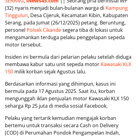
SERANG
,
iNews45.com
|| Seorang pria berinisial WP
(32) nyaris menjadi bulan-bulanan warga di
Kampung
Tinggulun
, Desa Cijeruk, Kecamatan Kibin, Kabupaten
Serang, pada Jumat (26/12/2025) petang. Beruntung,
personel
Polsek Cikande
segera tiba di lokasi untuk
mengamankan terduga pelaku penggelapan sepeda
motor tersebut.
Insiden ini bermula dari pelarian pelaku setelah diduga
membawa kabur satu unit sepeda motor
Kawasaki KLX
150
milik korban sejak Agustus lalu.
Berdasarkan informasi yang dihimpun, kasus ini
bermula pada 17 Agustus 2025. Saat itu, korban
mengunggah iklan penjualan motor Kawasaki KLX 150
seharga Rp 25 juta di media sosial Facebook.
Pelaku yang tertarik kemudian mengajak korban
bertemu untuk transaksi secara Cash on Delivery
(COD) di Perumahan Pondok Pengampelan Indah,