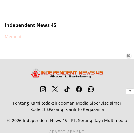
Independent News 45
Memuat...
✕
X
Tentang Kami
Redaksi
Pedoman Media Siber
Disclaimer
Kode Etik
Pasang Iklan
Info Kerjasama
© 2026
Independent News 45
- PT. Serang Raya Multimedia
ADVERTISEMENT