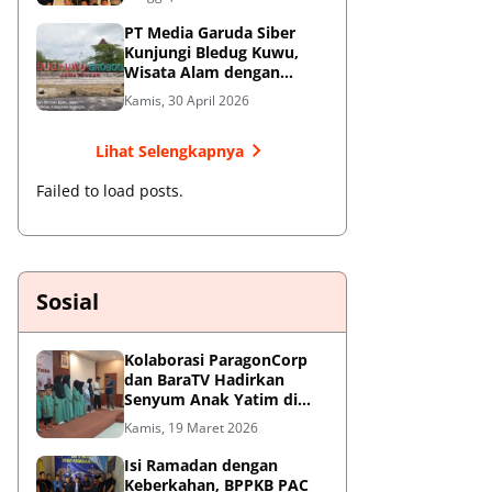
Jendral Besar
PT Media Garuda Siber
Kunjungi Bledug Kuwu,
Wisata Alam dengan
Segudang Keunikan dan
Kamis, 30 April 2026
Potensi UMKM
Lihat Selengkapnya
Failed to load posts.
Sosial
Kolaborasi ParagonCorp
dan BaraTV Hadirkan
Senyum Anak Yatim di
Hotel Le Semar Tangerang
Kamis, 19 Maret 2026
Isi Ramadan dengan
Keberkahan, BPPKB PAC