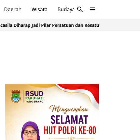
Daerah
Wisata
Budaya
Sosial
di Pilar Persatuan dan Kesatuan Bangsa
Dahnil Ceritakan Filosofi