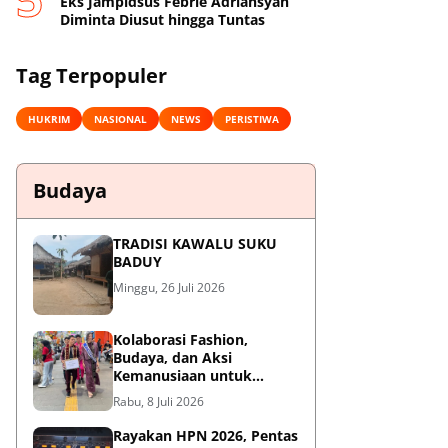
Eks Jampidsus Febrie Adriansyah
Diminta Diusut hingga Tuntas
Tag Terpopuler
HUKRIM
NASIONAL
NEWS
PERISTIWA
Budaya
TRADISI KAWALU SUKU
BADUY
Minggu, 26 Juli 2026
Kolaborasi Fashion,
Budaya, dan Aksi
Kemanusiaan untuk
Pasien Kanker Dhuafa
Rabu, 8 Juli 2026
Rayakan HPN 2026, Pentas