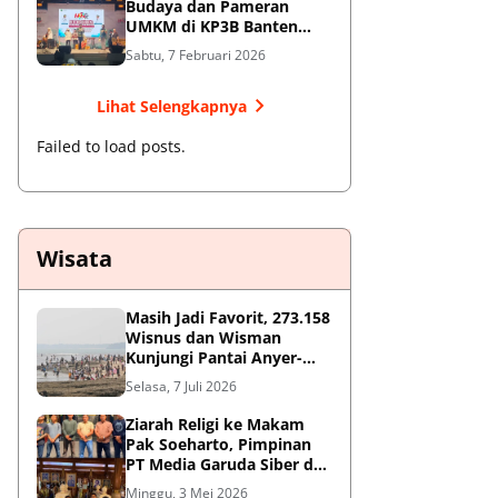
Budaya dan Pameran
UMKM di KP3B Banten
Sedot Antusiasme Warga
Sabtu, 7 Februari 2026
Lihat Selengkapnya
Failed to load posts.
Wisata
Masih Jadi Favorit, 273.158
Wisnus dan Wisman
Kunjungi Pantai Anyer-
Cinangka Selama Libur
Selasa, 7 Juli 2026
Sekolah
Ziarah Religi ke Makam
Pak Soeharto, Pimpinan
PT Media Garuda Siber dan
Redaksi Hormati Jasa Sang
Minggu, 3 Mei 2026