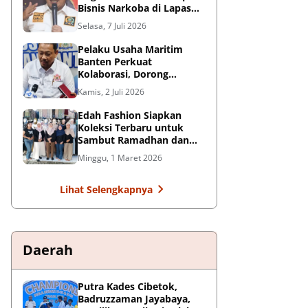
Bisnis Narkoba di Lapas
Kelas I Tangerang: Harus
Selasa, 7 Juli 2026
Ditindak Tegas
Pelaku Usaha Maritim
Banten Perkuat
Kolaborasi, Dorong
Kemajuan Sektor
Kamis, 2 Juli 2026
Pelabuhan
Edah Fashion Siapkan
Koleksi Terbaru untuk
Sambut Ramadhan dan
Lebaran di Pasar Ceplak
Minggu, 1 Maret 2026
Lihat Selengkapnya
Daerah
Putra Kades Cibetok,
Badruzzaman Jayabaya,