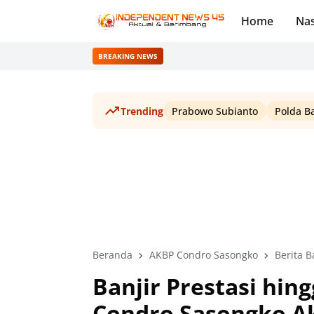
Home
Nas
BREAKING NEWS
Trending
Prabowo Subianto
Polda B
Beranda
AKBP Condro Sasongko
Berita 
Banjir Prestasi hi
Condro Sasongko Ak