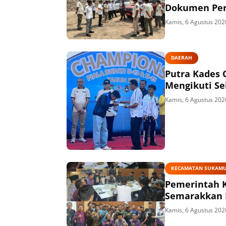
Dokumen Per
Kamis, 6 Agustus 202
DAERAH
Putra Kades 
Mengikuti Se
Kamis, 6 Agustus 202
KECAMATAN SUKAM
Pemerintah 
Semarakkan 
Kamis, 6 Agustus 202