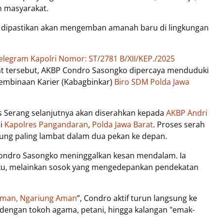
n masyarakat.
, dipastikan akan mengemban amanah baru di lingkungan
elegram Kapolri Nomor: ST/2781 B/XII/KEP./2025
at tersebut, AKBP Condro Sasongko dipercaya menduduki
Pembinaan Karier (Kabagbinkar)
Biro SDM Polda Jawa
s Serang selanjutnya akan diserahkan kepada
AKBP Andri
ai
Kapolres Pangandaran
,
Polda Jawa Barat
. Proses serah
sung paling lambat dalam dua pekan ke depan.
ondro Sasongko meninggalkan kesan mendalam. Ia
aku, melainkan sosok yang mengedepankan pendekatan
Iman, Ngariung Aman
”, Condro aktif turun langsung ke
 dengan tokoh agama, petani, hingga kalangan "emak-