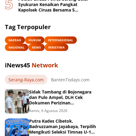
Syukuran Kenaikan Pangkat
Kapolsek Ciruas Bersama 5
Anggotanya
Tag Terpopuler
DAERAH
HUKUM
INTERNASIONAL
NASIONAL
NEWS
PERISTIWA
iNews45
Network
Serang-Raya.com
BantenTodays.com
JagatBanten.com
Sidak Tambang di Bojonegara
dan Pulo Ampel, DLH Cek
Dokumen Perizinan
Perusahaan
Kamis, 6 Agustus 2026
Putra Kades Cibetok,
Badruzzaman Jayabaya, Terpilih
Mengikuti Seleksi Timnas U-16