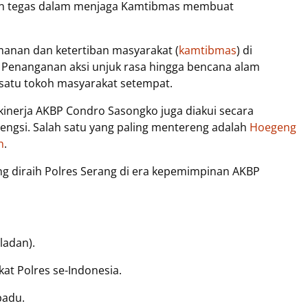
un tegas dalam menjaga Kamtibmas membuat
manan dan ketertiban masyarakat (
kamtibmas
) di
. Penanganan aksi unjuk rasa hingga bencana alam
h satu tokoh masyarakat setempat.
kinerja AKBP Condro Sasongko juga diakui secara
engsi. Salah satu yang paling mentereng adalah
Hoegeng
n
.
ang diraih Polres Serang di era kepemimpinan AKBP
ladan).
at Polres se-Indonesia.
padu.