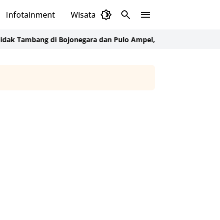
Infotainment
Wisata
Daerah
Budaya
bang di Bojonegara dan Pulo Ampel, DLH Cek Dokumen Perizin