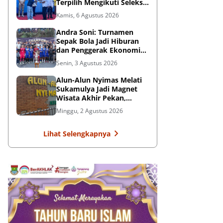
Terpilih Mengikuti Seleksi
Timnas U-16 PSSI, di
Kamis, 6 Agustus 2026
Kalimantan
Andra Soni: Turnamen
Sepak Bola Jadi Hiburan
dan Penggerak Ekonomi
Rakyat
Senin, 3 Agustus 2026
Alun-Alun Nyimas Melati
Sukamulya Jadi Magnet
Wisata Akhir Pekan,
UMKM Ikut Terdongkrak
Minggu, 2 Agustus 2026
Lihat Selengkapnya