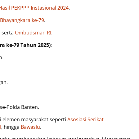
asil PEKPPP Instasional 2024
.
 Bhayangkara ke-79
.
I
serta
Ombudsman RI
.
a ke-79 Tahun 2025)
:
n.
gan.
se-Polda Banten.
ari elemen masyarakat seperti
Asosiasi Serikat
I
, hingga
Bawaslu
.