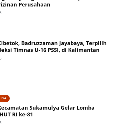
izinan Perusahaan
6
Cibetok, Badruzzaman Jayabaya, Terpilih
leksi Timnas U-16 PSSI, di Kalimantan
6
ULYA
Kecamatan Sukamulya Gelar Lomba
HUT RI ke-81
6