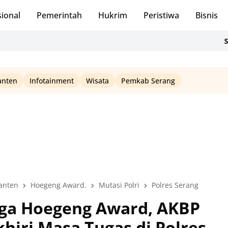
ional
Pemerintah
Hukrim
Peristiwa
Bisnis
Sidak Tam
anten
Infotainment
Wisata
Pemkab Serang
Banten
Hoegeng Award.
Mutasi Polri
Polres Serang
ngga Hoegeng Award, AKBP
hiri Masa Tugas di Polres