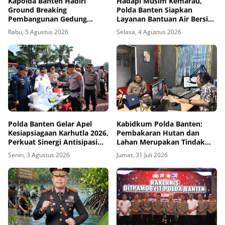
Kapolda Banten Hadiri
Hadapi Musim Kemarau,
Ground Breaking
Polda Banten Siapkan
Pembangunan Gedung
Layanan Bantuan Air Bersih
Kantor DPD RI di Ibu Kota
Melalui 110
Rabu, 5 Agustus 2026
Selasa, 4 Agustus 2026
Provinsi Banten
Polda Banten Gelar Apel
Kabidkum Polda Banten:
Kesiapsiagaan Karhutla 2026,
Pembakaran Hutan dan
Perkuat Sinergi Antisipasi
Lahan Merupakan Tindak
Bencana
Pidana, Pelaku Akan
Senin, 3 Agustus 2026
Jumat, 31 Juli 2026
Ditindak Tegas