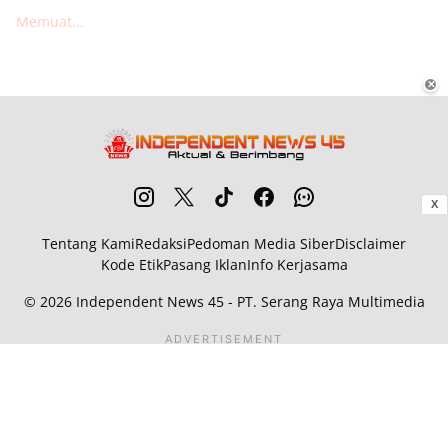
Memuat...
✕
X
Tentang Kami
Redaksi
Pedoman Media Siber
Disclaimer
Kode Etik
Pasang Iklan
Info Kerjasama
© 2026
Independent News 45
- PT. Serang Raya Multimedia
ADVERTISEMENT