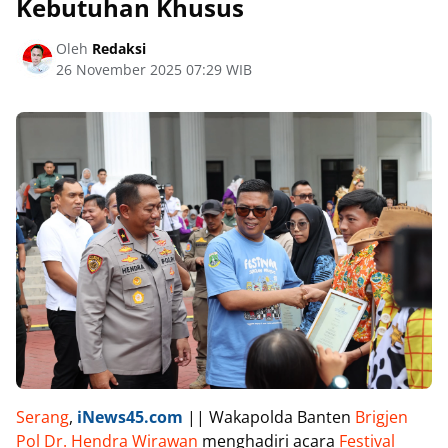
Kebutuhan Khusus
Oleh
Redaksi
26 November 2025 07:29 WIB
Serang
,
iNews45.com
|| Wakapolda Banten
Brigjen
Pol Dr. Hendra Wirawan
menghadiri acara
Festival