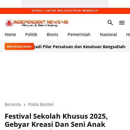
SCROLL UNTUK MELANJUTKAN MEMBACA
Home
Politik
Bisnis
Pemerintah
Nasional
H
harap Jadi Pilar Persatuan dan Kesatuan Bangsa
Dahnil Ceritakan 
BREAKING NEWS
Beranda
Polda Banten
Festival Sekolah Khusus 2025,
Gebyar Kreasi Dan Seni Anak