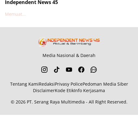
Independent News 45
Memuat...
Media Nasional & Daerah
Tentang Kami
Redaksi
Privasy Police
Pedoman Media Siber
Disclaimer
Kode Etik
Info Kerjasama
© 2026
PT. Serang Raya Multimedia
- All Right Reserved.