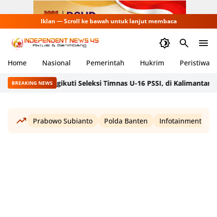
Iklan — Scroll ke bawah untuk lanjut membaca
Home
Nasional
Pemerintah
Hukrim
Peristiwa
lih Mengikuti Seleksi Timnas U-16 PSSI, di Kalimantan
Pemerinta
BREAKING NEWS
Prabowo Subianto
Polda Banten
Infotainment
W