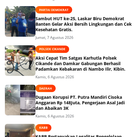
PARTAI DEMOKRAT
Sambut HUT ke-25, Laskar Biru Demokrat
Banten Gelar Aksi Bersih Lingkungan dan Cek
Kesehatan Gratis.
Jumat, 7 Agustus 2026
POLSEK CIKANDE
Aksi Cepat Tim Satgas Karhutla Polsek
Cikande dan Damkar Gabungan Berhasil
Padamkan Kebakaran di Nambo Ilir, Kibin.
Kamis, 6 Agustus 2026
DAERAH
Dugaan Korupsi PT. Putra Mandiri Cisoka
Anggaran Rp 148Juta, Pengerjaan Asal Jadi
dan Abaikan 3K
Kamis, 6 Agustus 2026
KABB
KABB Pertanyakan Legalitas Pengelolaan