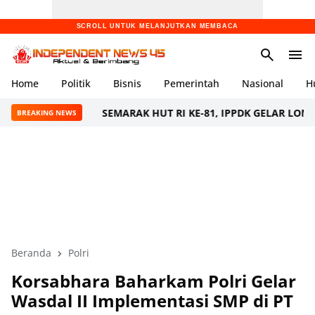
SCROLL UNTUK MELANJUTKAN MEMBACA
Home
Politik
Bisnis
Pemerintah
Nasional
H
SEMARAK HUT RI KE-81, IPPDK GELAR LOMBA MANCIN
BREAKING NEWS
Beranda
Polri
Korsabhara Baharkam Polri Gelar
Wasdal II Implementasi SMP di PT