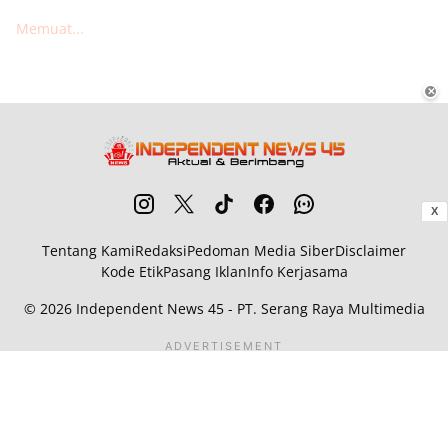
Memuat...
✕
X
Tentang Kami
Redaksi
Pedoman Media Siber
Disclaimer
Kode Etik
Pasang Iklan
Info Kerjasama
© 2026
Independent News 45
- PT. Serang Raya Multimedia
ADVERTISEMENT