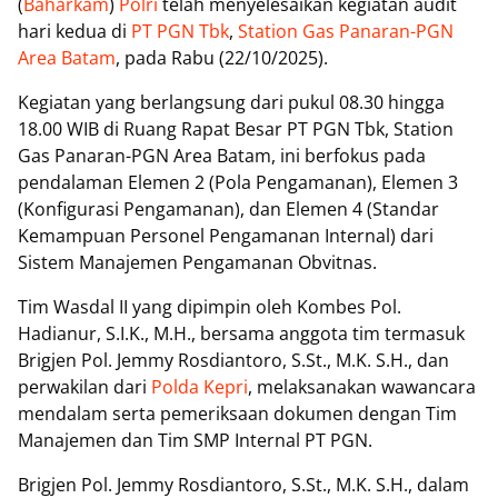
(
Baharkam
)
Polri
telah menyelesaikan kegiatan audit
hari kedua di
PT PGN Tbk
,
Station Gas Panaran-PGN
Area Batam
, pada Rabu (22/10/2025).
Kegiatan yang berlangsung dari pukul 08.30 hingga
18.00 WIB di Ruang Rapat Besar PT PGN Tbk, Station
Gas Panaran-PGN Area Batam, ini berfokus pada
pendalaman Elemen 2 (Pola Pengamanan), Elemen 3
(Konfigurasi Pengamanan), dan Elemen 4 (Standar
Kemampuan Personel Pengamanan Internal) dari
Sistem Manajemen Pengamanan Obvitnas.
Tim Wasdal II yang dipimpin oleh Kombes Pol.
Hadianur, S.I.K., M.H., bersama anggota tim termasuk
Brigjen Pol. Jemmy Rosdiantoro, S.St., M.K. S.H., dan
perwakilan dari
Polda Kepri
, melaksanakan wawancara
mendalam serta pemeriksaan dokumen dengan Tim
Manajemen dan Tim SMP Internal PT PGN.
Brigjen Pol. Jemmy Rosdiantoro, S.St., M.K. S.H., dalam