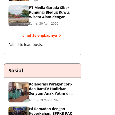
Jendral Besar
PT Media Garuda Siber
Kunjungi Bledug Kuwu,
Wisata Alam dengan
Segudang Keunikan dan
Kamis, 30 April 2026
Potensi UMKM
Lihat Selengkapnya
Failed to load posts.
Sosial
Kolaborasi ParagonCorp
dan BaraTV Hadirkan
Senyum Anak Yatim di
Hotel Le Semar Tangerang
Kamis, 19 Maret 2026
Isi Ramadan dengan
Keberkahan, BPPKB PAC