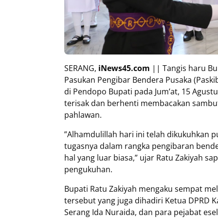
SERANG,
iNews45.com
|| Tangis haru B
Pasukan Pengibar Bendera Pusaka (Paskib
di Pendopo Bupati pada Jum’at, 15 Agust
terisak dan berhenti membacakan sambut
pahlawan.
”Alhamdulillah hari ini telah dikukuhkan
tugasnya dalam rangka pengibaran bender
hal yang luar biasa,” ujar Ratu Zakiyah 
pengukuhan.
Bupati Ratu Zakiyah mengaku sempat m
tersebut yang juga dihadiri Ketua DPRD 
Serang Ida Nuraida, dan para pejabat ese