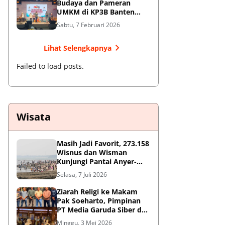
Budaya dan Pameran
UMKM di KP3B Banten
Sedot Antusiasme Warga
Sabtu, 7 Februari 2026
Lihat Selengkapnya
Failed to load posts.
Wisata
Masih Jadi Favorit, 273.158
Wisnus dan Wisman
Kunjungi Pantai Anyer-
Cinangka Selama Libur
Selasa, 7 Juli 2026
Sekolah
Ziarah Religi ke Makam
Pak Soeharto, Pimpinan
PT Media Garuda Siber dan
Redaksi Hormati Jasa Sang
Minggu, 3 Mei 2026