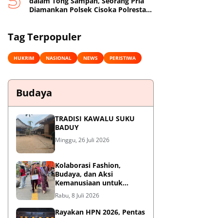
dalam Tong Sampah, Seorang Pria
Diamankan Polsek Cisoka Polresta
Tangerang
Tag Terpopuler
HUKRIM
NASIONAL
NEWS
PERISTIWA
Budaya
TRADISI KAWALU SUKU
BADUY
Minggu, 26 Juli 2026
Kolaborasi Fashion,
Budaya, dan Aksi
Kemanusiaan untuk
Pasien Kanker Dhuafa
Rabu, 8 Juli 2026
Rayakan HPN 2026, Pentas