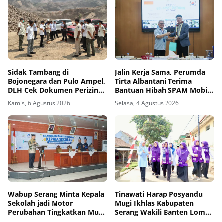
Sidak Tambang di
Jalin Kerja Sama, Perumda
Bojonegara dan Pulo Ampel,
Tirta Albantani Terima
DLH Cek Dokumen Perizinan
Bantuan Hibah SPAM Mobile
Perusahaan
dari Korea Selatan
Kamis, 6 Agustus 2026
Selasa, 4 Agustus 2026
Wabup Serang Minta Kepala
Tinawati Harap Posyandu
Sekolah jadi Motor
Mugi Ikhlas Kabupaten
Perubahan Tingkatkan Mutu
Serang Wakili Banten Lomba
Pendidikan
6 SPM Tingkat Nasional