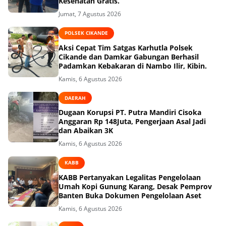
Kesehatan Gratis.
Jumat, 7 Agustus 2026
POLSEK CIKANDE
Aksi Cepat Tim Satgas Karhutla Polsek
Cikande dan Damkar Gabungan Berhasil
Padamkan Kebakaran di Nambo Ilir, Kibin.
Kamis, 6 Agustus 2026
DAERAH
Dugaan Korupsi PT. Putra Mandiri Cisoka
Anggaran Rp 148Juta, Pengerjaan Asal Jadi
dan Abaikan 3K
Kamis, 6 Agustus 2026
KABB
KABB Pertanyakan Legalitas Pengelolaan
Umah Kopi Gunung Karang, Desak Pemprov
Banten Buka Dokumen Pengelolaan Aset
Kamis, 6 Agustus 2026