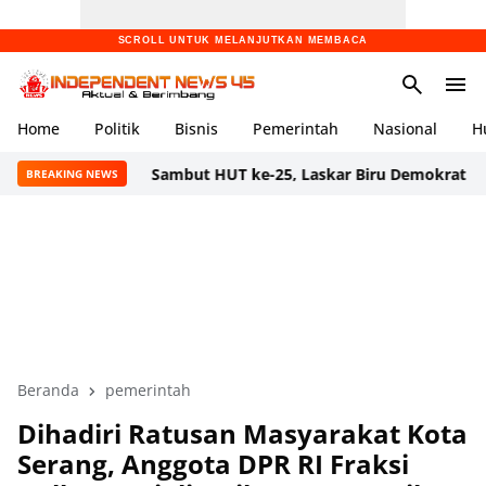
SCROLL UNTUK MELANJUTKAN MEMBACA
Home
Politik
Bisnis
Pemerintah
Nasional
H
Sambut HUT ke-25, Laskar Biru Demokrat Banten Gelar 
BREAKING NEWS
Beranda
pemerintah
Dihadiri Ratusan Masyarakat Kota
Serang, Anggota DPR RI Fraksi