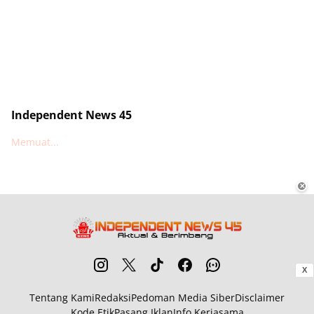
Independent News 45
Memuat...
✕
X
Tentang Kami
Redaksi
Pedoman Media Siber
Disclaimer
Kode Etik
Pasang Iklan
Info Kerjasama