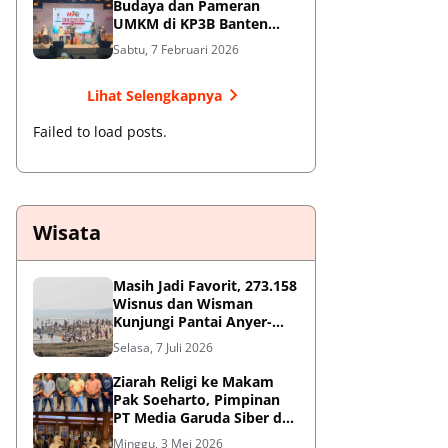
Budaya dan Pameran
UMKM di KP3B Banten
Sedot Antusiasme Warga
Sabtu, 7 Februari 2026
Lihat Selengkapnya
Failed to load posts.
Wisata
Masih Jadi Favorit, 273.158
Wisnus dan Wisman
Kunjungi Pantai Anyer-
Cinangka Selama Libur
Selasa, 7 Juli 2026
Sekolah
Ziarah Religi ke Makam
Pak Soeharto, Pimpinan
PT Media Garuda Siber dan
Redaksi Hormati Jasa Sang
Minggu, 3 Mei 2026