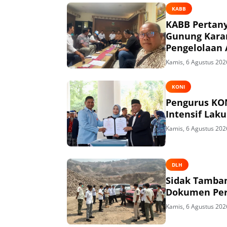
KABB
KABB Pertany
Gunung Kara
Pengelolaan 
Kamis, 6 Agustus 202
KONI
Pengurus KON
Intensif Lak
Kamis, 6 Agustus 202
DLH
Sidak Tamban
Dokumen Per
Kamis, 6 Agustus 202