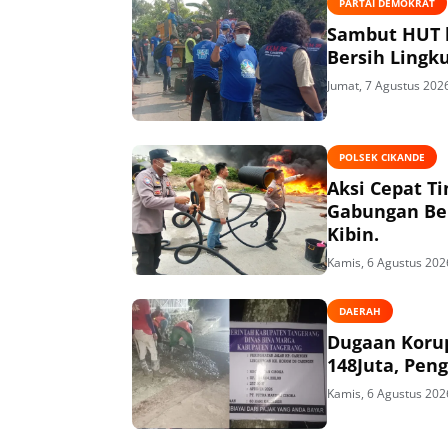
PARTAI DEMOKRAT
Sambut HUT k
Bersih Lingk
Jumat, 7 Agustus 202
POLSEK CIKANDE
Aksi Cepat T
Gabungan Ber
Kibin.
Kamis, 6 Agustus 202
DAERAH
Dugaan Korup
148Juta, Peng
Kamis, 6 Agustus 202