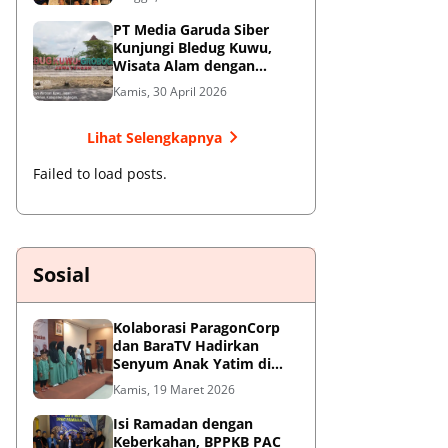
Jendral Besar
PT Media Garuda Siber
Kunjungi Bledug Kuwu,
Wisata Alam dengan
Segudang Keunikan dan
Kamis, 30 April 2026
Potensi UMKM
Lihat Selengkapnya
Failed to load posts.
Sosial
Kolaborasi ParagonCorp
dan BaraTV Hadirkan
Senyum Anak Yatim di
Hotel Le Semar Tangerang
Kamis, 19 Maret 2026
Isi Ramadan dengan
Keberkahan, BPPKB PAC