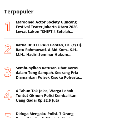
Terpopuler
Marooned Actor Society Guncang
Festival Teater Jakarta Utara 2026
Lewat Lakon “SHIFT 4 Setelah
Metamorfosis Kafkha.
Ketua DPD FERARI Banten, Dr. (c) Hj.
Ratu Rahmawati, A.Md.Kom., S.H.,
M.H., Hadiri Seminar Hukum
Nasional di Surabaya
Sembunyikan Ratusan Obat Keras
dalam Tong Sampah, Seorang Pria
Diamankan Polsek Cisoka Polresta
Tangerang
4 Tahun Tak Jelas, Warga Lebak
Tuntut Oknum Polisi Kembalikan
Uang Gadai Rp 52,5 Juta
Diduga Mengaku Polisi, 7 Orang