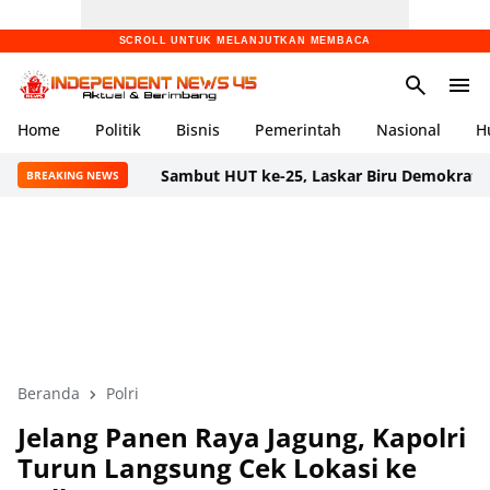
SCROLL UNTUK MELANJUTKAN MEMBACA
Home
Politik
Bisnis
Pemerintah
Nasional
H
Sambut HUT ke-25, Laskar Biru Demokrat Banten Gelar
BREAKING NEWS
Beranda
Polri
Jelang Panen Raya Jagung, Kapolri
Turun Langsung Cek Lokasi ke