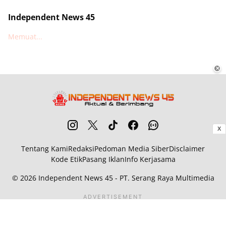
Independent News 45
Memuat...
✕
X
Tentang Kami
Redaksi
Pedoman Media Siber
Disclaimer
Kode Etik
Pasang Iklan
Info Kerjasama
© 2026
Independent News 45
- PT. Serang Raya Multimedia
ADVERTISEMENT