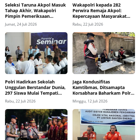
Seleksi Taruna Akpol Masuk
Wakapolri kepada 282
Tahap Akhir, Wakapolri
Perwira Remaja Akpol:
Pimpin Pemeriksaan
Kepercayaan Masyarakat
Penampilan 404 Catar
Dibangun dari Integritas
Jumat, 24 Juli 2026
Rabu, 22 Juli 2026
Polri Hadirkan Sekolah
Jaga Kondusifitas
Unggulan Berstandar Dunia,
Kamtibmas, Ditsamapta
297 Siswa Mulai Tempati
Korsabhara Baharkam Polri
Kampus
Terjunkan Personel Patroli
Rabu, 22 Juli 2026
Minggu, 12 Juli 2026