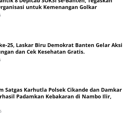
Lantik 8 Depicab SOKSI se-Banten, Tegaskan
Organisasi untuk Kemenangan Golkar
6
e-25, Laskar Biru Demokrat Banten Gelar Aksi
ungan dan Cek Kesehatan Gratis.
6
im Satgas Karhutla Polsek Cikande dan Damkar
hasil Padamkan Kebakaran di Nambo Ilir,
6