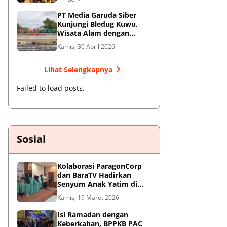
Jendral Besar
PT Media Garuda Siber
Kunjungi Bledug Kuwu,
Wisata Alam dengan
Segudang Keunikan dan
Kamis, 30 April 2026
Potensi UMKM
Lihat Selengkapnya
Failed to load posts.
Sosial
Kolaborasi ParagonCorp
dan BaraTV Hadirkan
Senyum Anak Yatim di
Hotel Le Semar Tangerang
Kamis, 19 Maret 2026
Isi Ramadan dengan
Keberkahan, BPPKB PAC