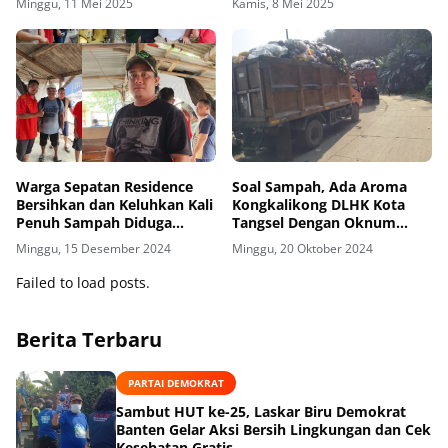
Minggu, 11 Mei 2025
Kamis, 8 Mei 2025
Warga Sepatan Residence
Soal Sampah, Ada Aroma
Bersihkan dan Keluhkan Kali
Kongkalikong DLHK Kota
Penuh Sampah Diduga
Tangsel Dengan Oknum
Limpahan Pasar Pelangi,
Dinas di Kabupaten
Minggu, 15 Desember 2024
Minggu, 20 Oktober 2024
Kadus 01: Mestinya
Tangerang
Normalisasi Kali oleh
Failed to load posts.
Kecamatan
Berita Terbaru
PARTAI DEMOKRAT
Sambut HUT ke-25, Laskar Biru Demokrat
Banten Gelar Aksi Bersih Lingkungan dan Cek
Kesehatan Gratis.