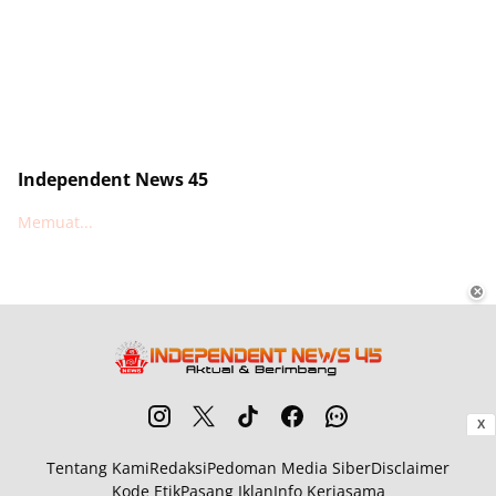
Independent News 45
Memuat...
✕
X
Tentang Kami
Redaksi
Pedoman Media Siber
Disclaimer
Kode Etik
Pasang Iklan
Info Kerjasama