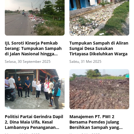
IJL Soroti Kinerja Pemkab
Tumpukan Sampah di Aliran
Serang: Tumpukan Sampah
Sungai Desa Susukan
di Jalan Nasional hingga
Tirtayasa Dikeluhkan Warga
Desa Masih Menggunung
Selasa, 30 September 2025
Sabtu, 31 Mei 2025
Politisi Partai Gerindra Dapil
Manajemen PT. PWI 2
2, Dina Maia Ulfa, Kesal
Bersama Pemdes Julang
Lambannya Penanganan
Bersihkan Sampah yang
Sampah di UPTD Wilayah 1
Menutupi Jalan