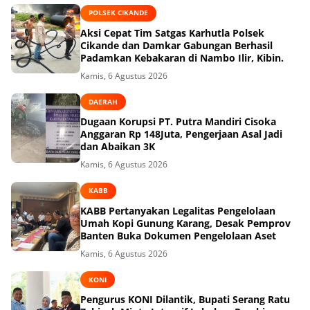
POLSEK CIKANDE
Aksi Cepat Tim Satgas Karhutla Polsek
Cikande dan Damkar Gabungan Berhasil
Padamkan Kebakaran di Nambo Ilir, Kibin.
Kamis, 6 Agustus 2026
DAERAH
Dugaan Korupsi PT. Putra Mandiri Cisoka
Anggaran Rp 148Juta, Pengerjaan Asal Jadi
dan Abaikan 3K
Kamis, 6 Agustus 2026
KABB
KABB Pertanyakan Legalitas Pengelolaan
Umah Kopi Gunung Karang, Desak Pemprov
Banten Buka Dokumen Pengelolaan Aset
Kamis, 6 Agustus 2026
KONI
Pengurus KONI Dilantik, Bupati Serang Ratu