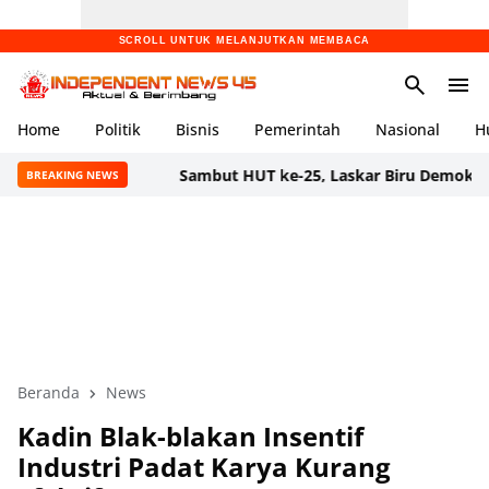
SCROLL UNTUK MELANJUTKAN MEMBACA
Home
Politik
Bisnis
Pemerintah
Nasional
H
Sambut HUT ke-25, Laskar Biru Demokrat Banten Gel
BREAKING NEWS
Beranda
News
Kadin Blak-blakan Insentif
Industri Padat Karya Kurang