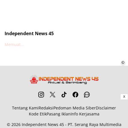
Independent News 45
Memuat...
✕
X
Tentang Kami
Redaksi
Pedoman Media Siber
Disclaimer
Kode Etik
Pasang Iklan
Info Kerjasama
© 2026
Independent News 45
- PT. Serang Raya Multimedia