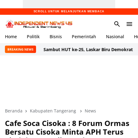
SCROLL UNTUK MELANJUTKAN MEMBACA
Home
Politik
Bisnis
Pemerintah
Nasional
H
Sambut HUT ke-25, Laskar Biru Demokrat Banten Gelar
BREAKING NEWS
Beranda
Kabupaten Tangerang
News
Cafe Soca Cisoka : 8 Forum Ormas
Bersatu Cisoka Minta APH Terus