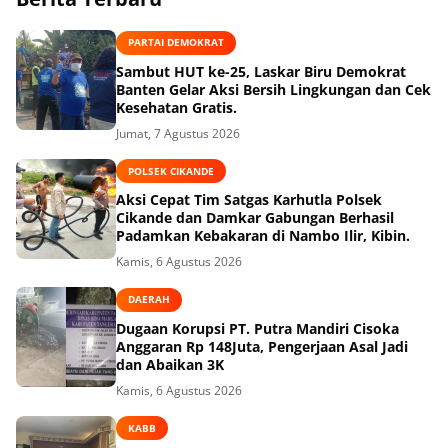
PARTAI DEMOKRAT
Sambut HUT ke-25, Laskar Biru Demokrat
Banten Gelar Aksi Bersih Lingkungan dan Cek
Kesehatan Gratis.
Jumat, 7 Agustus 2026
POLSEK CIKANDE
Aksi Cepat Tim Satgas Karhutla Polsek
Cikande dan Damkar Gabungan Berhasil
Padamkan Kebakaran di Nambo Ilir, Kibin.
Kamis, 6 Agustus 2026
DAERAH
Dugaan Korupsi PT. Putra Mandiri Cisoka
Anggaran Rp 148Juta, Pengerjaan Asal Jadi
dan Abaikan 3K
Kamis, 6 Agustus 2026
KABB