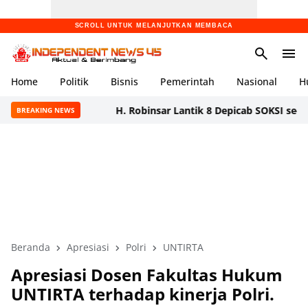
SCROLL UNTUK MELANJUTKAN MEMBACA
Home
Politik
Bisnis
Pemerintah
Nasional
H
H. Robinsar Lantik 8 Depicab SOKSI se-Banten, Te
BREAKING NEWS
Beranda
Apresiasi
Polri
UNTIRTA
Apresiasi Dosen Fakultas Hukum
UNTIRTA terhadap kinerja Polri.