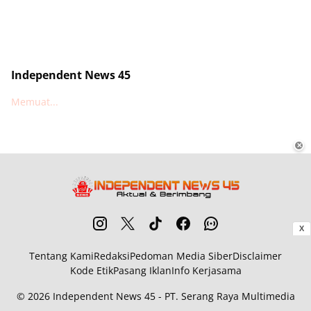
Independent News 45
Memuat...
✕
X
Tentang Kami
Redaksi
Pedoman Media Siber
Disclaimer
Kode Etik
Pasang Iklan
Info Kerjasama
© 2026
Independent News 45
- PT. Serang Raya Multimedia