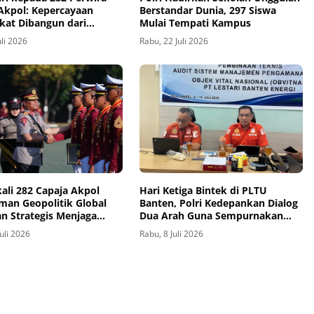
Akpol: Kepercayaan
Berstandar Dunia, 297 Siswa
kat Dibangun dari
Mulai Tempati Kampus
as
uli 2026
Rabu, 22 Juli 2026
kali 282 Capaja Akpol
Hari Ketiga Bintek di PLTU
an Geopolitik Global
Banten, Polri Kedepankan Dialog
n Strategis Menjaga
Dua Arah Guna Sempurnakan
as Nasional
Pola Pengamanan Obvitnas
Juli 2026
Rabu, 8 Juli 2026