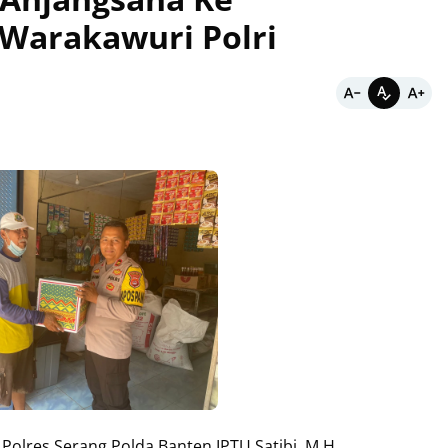
Warakawuri Polri
Polres Serang Polda Banten IPTU Satibi, M.H.