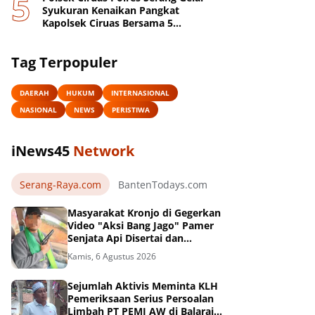
Syukuran Kenaikan Pangkat
Kapolsek Ciruas Bersama 5
Anggotanya
Tag Terpopuler
DAERAH
HUKUM
INTERNASIONAL
NASIONAL
NEWS
PERISTIWA
iNews45
Network
Serang-Raya.com
BantenTodays.com
JagatBanten.com
Masyarakat Kronjo di Gegerkan
Video "Aksi Bang Jago" Pamer
Senjata Api Disertai dan
Pengancaman Beredar Luas di
Kamis, 6 Agustus 2026
Medsos
Sejumlah Aktivis Meminta KLH
Pemeriksaan Serius Persoalan
Limbah PT PEMI AW di Balaraja