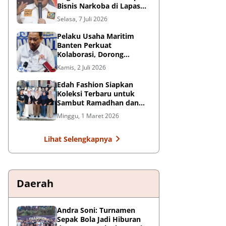
Bisnis Narkoba di Lapas
Kelas I Tangerang: Harus
Selasa, 7 Juli 2026
Ditindak Tegas
Pelaku Usaha Maritim
Banten Perkuat
Kolaborasi, Dorong
Kemajuan Sektor
Kamis, 2 Juli 2026
Pelabuhan
Edah Fashion Siapkan
Koleksi Terbaru untuk
Sambut Ramadhan dan
Lebaran di Pasar Ceplak
Minggu, 1 Maret 2026
Lihat Selengkapnya
Daerah
Andra Soni: Turnamen
Sepak Bola Jadi Hiburan