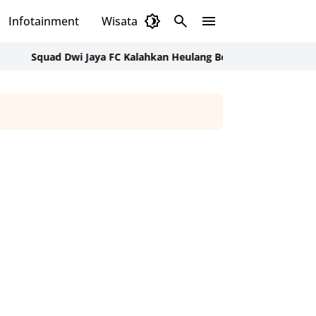
Infotainment
Wisata
Daerah
Budaya
ad Dwi Jaya FC Kalahkan Heulang Bodas Skor 2-1 di Persidura C