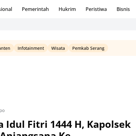
ional
Pemerintah
Hukrim
Peristiwa
Bisnis
Squ
anten
Infotainment
Wisata
Pemkab Serang
opo
 Idul Fitri 1444 H, Kapolsek
 Anjangsana Ke