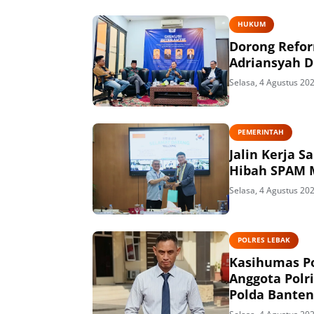
HUKUM
Dorong Refor
Adriansyah D
Selasa, 4 Agustus 20
PEMERINTAH
Jalin Kerja 
Hibah SPAM M
Selasa, 4 Agustus 20
POLRES LEBAK
Kasihumas Po
Anggota Polr
Polda Banten