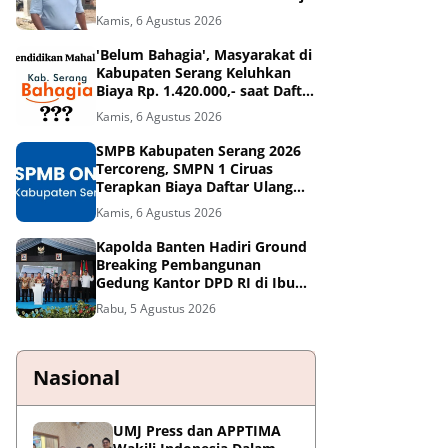
- Tangerang
Kamis, 6 Agustus 2026
'Belum Bahagia', Masyarakat di
Kabupaten Serang Keluhkan
Biaya Rp. 1.420.000,- saat Daftar
Ulang di SMPN 1 Ciruas
Kamis, 6 Agustus 2026
SMPB Kabupaten Serang 2026
Tercoreng, SMPN 1 Ciruas
Terapkan Biaya Daftar Ulang
Sebesar Rp. 1.420.000,?
Kamis, 6 Agustus 2026
Kapolda Banten Hadiri Ground
Breaking Pembangunan
Gedung Kantor DPD RI di Ibu
Kota Provinsi Banten
Rabu, 5 Agustus 2026
Nasional
UMJ Press dan APPTIMA