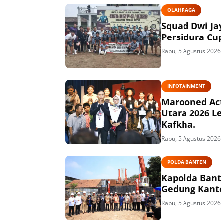
OLAHRAGA
Squad Dwi Ja
Persidura Cu
Rabu, 5 Agustus 2026
INFOTAINMENT
Marooned Act
Utara 2026 L
Kafkha.
Rabu, 5 Agustus 2026
POLDA BANTEN
Kapolda Ban
Gedung Kanto
Rabu, 5 Agustus 2026