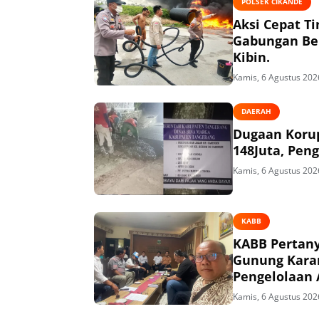
POLSEK CIKANDE
Aksi Cepat T
Gabungan Ber
Kibin.
Kamis, 6 Agustus 202
DAERAH
Dugaan Korup
148Juta, Peng
Kamis, 6 Agustus 202
KABB
KABB Pertany
Gunung Kara
Pengelolaan 
Kamis, 6 Agustus 202