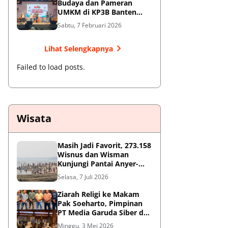
Budaya dan Pameran
UMKM di KP3B Banten
Sedot Antusiasme Warga
Sabtu, 7 Februari 2026
Lihat Selengkapnya
Failed to load posts.
Wisata
Masih Jadi Favorit, 273.158
Wisnus dan Wisman
Kunjungi Pantai Anyer-
Cinangka Selama Libur
Selasa, 7 Juli 2026
Sekolah
Ziarah Religi ke Makam
Pak Soeharto, Pimpinan
PT Media Garuda Siber dan
Redaksi Hormati Jasa Sang
Minggu, 3 Mei 2026