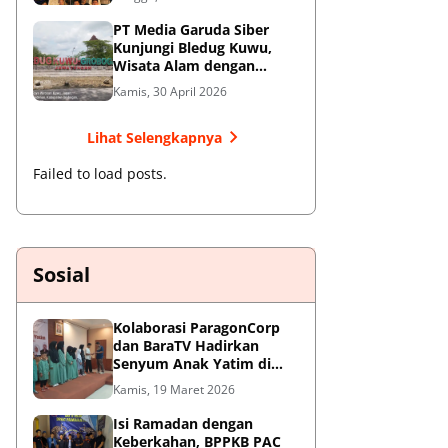
Jendral Besar
PT Media Garuda Siber
Kunjungi Bledug Kuwu,
Wisata Alam dengan
Segudang Keunikan dan
Kamis, 30 April 2026
Potensi UMKM
Lihat Selengkapnya
Failed to load posts.
Sosial
Kolaborasi ParagonCorp
dan BaraTV Hadirkan
Senyum Anak Yatim di
Hotel Le Semar Tangerang
Kamis, 19 Maret 2026
Isi Ramadan dengan
Keberkahan, BPPKB PAC