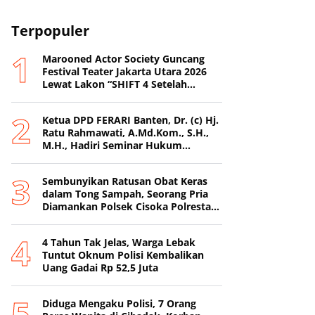
Terpopuler
Marooned Actor Society Guncang
Festival Teater Jakarta Utara 2026
Lewat Lakon “SHIFT 4 Setelah
Metamorfosis Kafkha.
Ketua DPD FERARI Banten, Dr. (c) Hj.
Ratu Rahmawati, A.Md.Kom., S.H.,
M.H., Hadiri Seminar Hukum
Nasional di Surabaya
Sembunyikan Ratusan Obat Keras
dalam Tong Sampah, Seorang Pria
Diamankan Polsek Cisoka Polresta
Tangerang
4 Tahun Tak Jelas, Warga Lebak
Tuntut Oknum Polisi Kembalikan
Uang Gadai Rp 52,5 Juta
Diduga Mengaku Polisi, 7 Orang