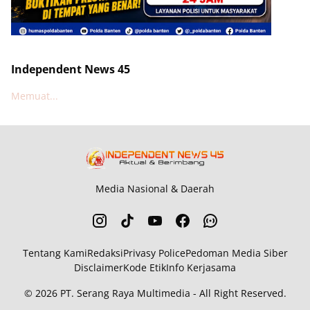
Independent News 45
Memuat...
Media Nasional & Daerah
Tentang Kami
Redaksi
Privasy Police
Pedoman Media Siber
Disclaimer
Kode Etik
Info Kerjasama
© 2026
PT. Serang Raya Multimedia
- All Right Reserved.