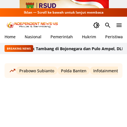
Iklan — Scroll ke bawah untuk lanjut membaca
Home
Nasional
Pemerintah
Hukrim
Peristiwa
Sidak Tambang di Bojonegara dan Pulo Ampel, DLH Cek Doku
BREAKING NEWS
Prabowo Subianto
Polda Banten
Infotainment
W