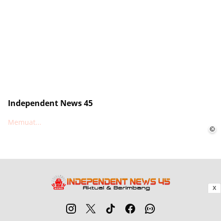
Independent News 45
Memuat...
✕
X