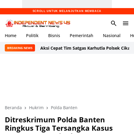
SCROLL UNTUK MELANJUTKAN MEMBACA
Home
Politik
Bisnis
Pemerintah
Nasional
H
Aksi Cepat Tim Satgas Karhutla Polsek Cikande dan Dam
BREAKING NEWS
Beranda
Hukrim
Polda Banten
Ditreskrimum Polda Banten
Ringkus Tiga Tersangka Kasus