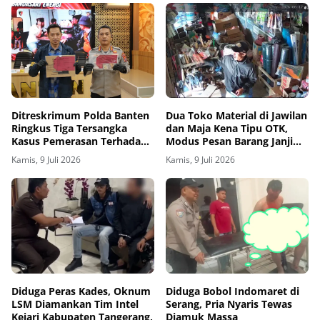
Ditreskrimum Polda Banten
Dua Toko Material di Jawilan
Ringkus Tiga Tersangka
dan Maja Kena Tipu OTK,
Kasus Pemerasan Terhadap
Modus Pesan Barang Janji
PT Gandasari Energi
Bayar di Tempat
Kamis, 9 Juli 2026
Kamis, 9 Juli 2026
Diduga Peras Kades, Oknum
Diduga Bobol Indomaret di
LSM Diamankan Tim Intel
Serang, Pria Nyaris Tewas
Kejari Kabupaten Tangerang,
Diamuk Massa