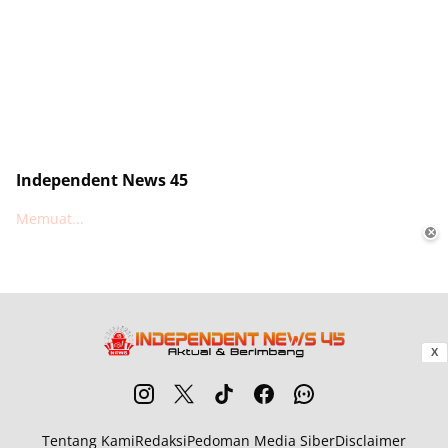
Independent News 45
Memuat...
✕
X
Tentang Kami
Redaksi
Pedoman Media Siber
Disclaimer