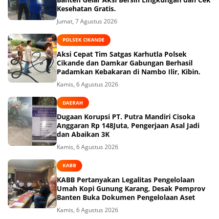
Kesehatan Gratis.
Jumat, 7 Agustus 2026
POLSEK CIKANDE
Aksi Cepat Tim Satgas Karhutla Polsek
Cikande dan Damkar Gabungan Berhasil
Padamkan Kebakaran di Nambo Ilir, Kibin.
Kamis, 6 Agustus 2026
DAERAH
Dugaan Korupsi PT. Putra Mandiri Cisoka
Anggaran Rp 148Juta, Pengerjaan Asal Jadi
dan Abaikan 3K
Kamis, 6 Agustus 2026
KABB
KABB Pertanyakan Legalitas Pengelolaan
Umah Kopi Gunung Karang, Desak Pemprov
Banten Buka Dokumen Pengelolaan Aset
Kamis, 6 Agustus 2026