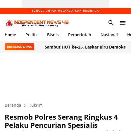
SCROLL UNTUK MELANJUTKAN MEMBACA
Home
Politik
Bisnis
Pemerintah
Nasional
H
Sambut HUT ke-25, Laskar Biru Demokrat Banten Gela
BREAKING NEWS
Beranda
Hukrim
Resmob Polres Serang Ringkus 4
Pelaku Pencurian Spesialis