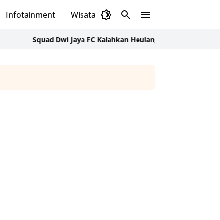
Infotainment
Wisata
Daerah
Budaya
Squad Dwi Jaya FC Kalahkan Heulang Bodas Skor 2-1 di Persidur