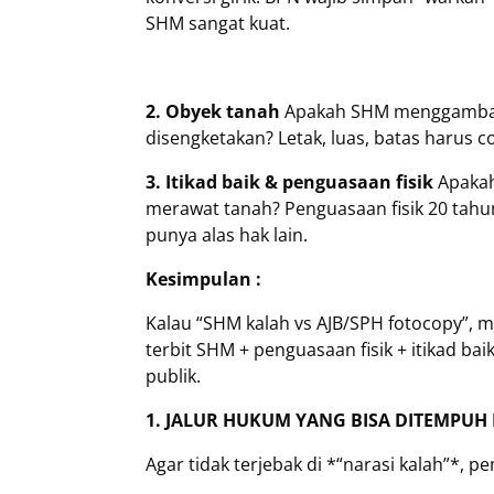
SHM sangat kuat.
2. Obyek tanah
Apakah SHM menggambar
disengketakan? Letak, luas, batas harus co
3. Itikad baik & penguasaan fisik
Apakah
merawat tanah? Penguasaan fisik 20 tahun
punya alas hak lain.
Kesimpulan :
Kalau “SHM kalah vs AJB/SPH fotocopy”, ma
terbit SHM + penguasaan fisik + itikad bai
publik.
1. JALUR HUKUM YANG BISA DITEMPU
Agar tidak terjebak di *“narasi kalah”*,