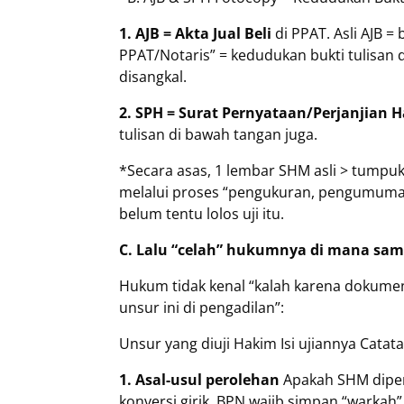
1. AJB = Akta Jual Beli
di PPAT. Asli AJB = 
PPAT/Notaris” = kedudukan bukti tulisan
disangkal.
2. SPH = Surat Pernyataan/Perjanjian 
tulisan di bawah tangan juga.
*Secara asas, 1 lembar SHM asli > tumpuk
melalui proses “pengukuran, pengumuman
belum tentu lolos uji itu.
C. Lalu “celah” hukumnya di mana sam
Hukum tidak kenal “kalah karena dokumen
unsur ini di pengadilan”:
Unsur yang diuji Hakim Isi ujiannya Cat
1. Asal-usul perolehan
Apakah SHM diperol
konversi girik. BPN wajib simpan “warkah