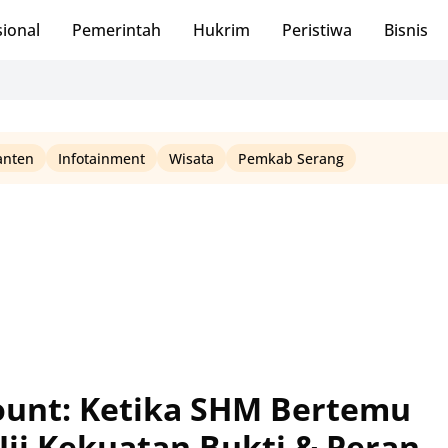
ional
Pemerintah
Hukrim
Peristiwa
Bisnis
anten
Infotainment
Wisata
Pemkab Serang
ount: Ketika SHM Bertemu
Uji Kekuatan Bukti & Peran