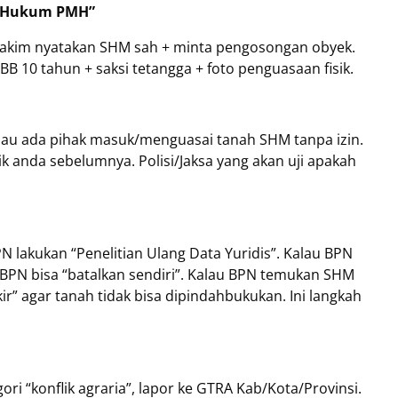
n Hukum PMH”
 hakim nyatakan SHM sah + minta pengosongan obyek.
PBB 10 tahun + saksi tetangga + foto penguasaan fisik.
”
alau ada pihak masuk/menguasai tanah SHM tanpa izin.
ik anda sebelumnya. Polisi/Jaksa yang akan uji apakah
 lakukan “Penelitian Ulang Data Yuridis”. Kalau BPN
 BPN bisa “batalkan sendiri”. Kalau BPN temukan SHM
r” agar tanah tidak bisa dipindahbukukan. Ini langkah
ri “konflik agraria”, lapor ke GTRA Kab/Kota/Provinsi.