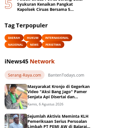
Syukuran Kenaikan Pangkat
Kapolsek Ciruas Bersama 5
Anggotanya
Tag Terpopuler
DAERAH
HUKUM
INTERNASIONAL
NASIONAL
NEWS
PERISTIWA
iNews45
Network
Serang-Raya.com
BantenTodays.com
JagatBanten.com
Masyarakat Kronjo di Gegerkan
Video "Aksi Bang Jago" Pamer
Senjata Api Disertai dan
Pengancaman Beredar Luas di
Kamis, 6 Agustus 2026
Medsos
Sejumlah Aktivis Meminta KLH
Pemeriksaan Serius Persoalan
Limbah PT PEMI AW di Balaraja