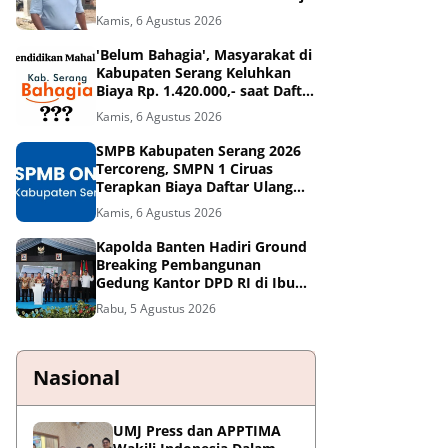
- Tangerang
Kamis, 6 Agustus 2026
'Belum Bahagia', Masyarakat di
Kabupaten Serang Keluhkan
Biaya Rp. 1.420.000,- saat Daftar
Ulang di SMPN 1 Ciruas
Kamis, 6 Agustus 2026
SMPB Kabupaten Serang 2026
Tercoreng, SMPN 1 Ciruas
Terapkan Biaya Daftar Ulang
Sebesar Rp. 1.420.000,?
Kamis, 6 Agustus 2026
Kapolda Banten Hadiri Ground
Breaking Pembangunan
Gedung Kantor DPD RI di Ibu
Kota Provinsi Banten
Rabu, 5 Agustus 2026
Nasional
UMJ Press dan APPTIMA