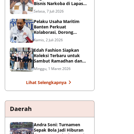
Bisnis Narkoba di Lapas
Kelas I Tangerang: Harus
Selasa, 7 Juli 2026
Ditindak Tegas
Pelaku Usaha Maritim
Banten Perkuat
Kolaborasi, Dorong
Kemajuan Sektor
Kamis, 2 Juli 2026
Pelabuhan
Edah Fashion Siapkan
Koleksi Terbaru untuk
Sambut Ramadhan dan
Lebaran di Pasar Ceplak
Minggu, 1 Maret 2026
Lihat Selengkapnya
Daerah
Andra Soni: Turnamen
Sepak Bola Jadi Hiburan