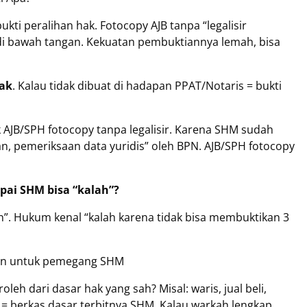
bukti peralihan hak. Fotocopy AJB tanpa “legalisir
 di bawah tangan. Kekuatan pembuktiannya lemah, bisa
Hak
. Kalau tidak dibuat di hadapan PPAT/Notaris = bukti
 AJB/SPH fotocopy tanpa legalisir. Karena SHM sudah
, pemeriksaan data yuridis” oleh BPN. AJB/SPH fotocopy
pai SHM bisa “kalah”?
”. Hukum kenal “kalah karena tidak bisa membuktikan 3
atan untuk pemegang SHM
eh dari dasar hak yang sah? Misal: waris, jual beli,
” = berkas dasar terbitnya SHM. Kalau warkah lengkap,